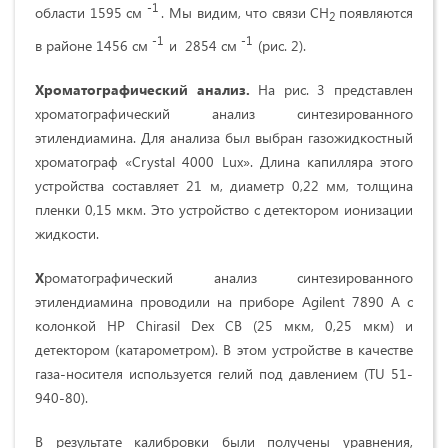
-1
области 1595 см
. Мы видим, что связи CH
появляются
2
-1
-1
в районе 1456 см
и 2854 см
(рис. 2).
Хроматографический анализ.
На рис. 3 представлен
хроматографический анализ синтезированного
этилендиамина. Для анализа был выбран газожидкостный
хроматограф «Crystal 4000 Lux». Длина капилляра этого
устройства составляет 21 м, диаметр 0,22 мм, толщина
пленки 0,15 мкм. Это устройство с детектором ионизации
жидкости.
Х
роматографический анализ синтезированного
этилендиамина
проводили на приборе Agilent 7890 A с
колонкой HP Chirasil Dex CB (25 мкм, 0,25 мкм) и
детектором (катарометром). В этом устройстве в качестве
газа-носителя используется гелий под давлением (TU 51-
940-80).
В результате калибровки были получены уравнения,