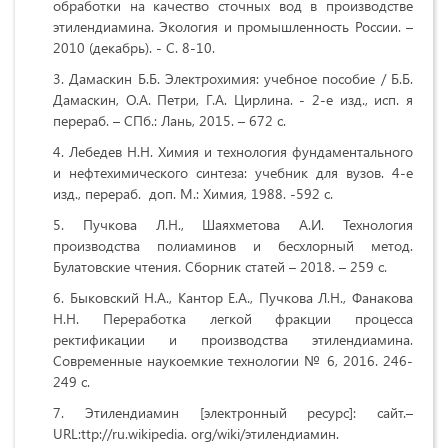
обработки на качество сточных вод в производстве
этилендиамина. Экология и промышленность России. –
2010 (декабрь). - С. 8-10.
Дамаскин Б.Б. Электрохимия: учебное пособие / Б.Б.
Дамаскин, О.А. Петри, Г.А. Цирлина. - 2-е изд., исп. я
перераб. – СПб.: Лань, 2015. – 672 с.
Лебедев Н.Н. Химия и технология фундаментального
и нефтехимического синтеза: учебник для вузов. 4-е
изд., перераб. доп. М.: Химия, 1988. -592 с.
Пучкова Л.Н., Шаяхметова А.И. Технология
производства полиаминов и бесхлорный метод.
Булатовские чтения. Сборник статей – 2018. – 259 с.
Быковский Н.А., Кантор Е.А., Пучкова Л.Н., Фанакова
Н.Н. Переработка легкой фракции процесса
ректификации и производства этилендиамина.
Современные наукоемкие технологии № 6, 2016. 246-
249 с.
Этилендиамин [электронный ресурс]: сайт.–
URL:ttp://ru.wikipedia. org/wiki/этилендиамин.