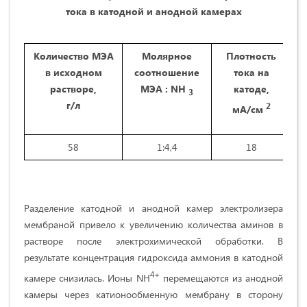
тока в катодной и анодной камерах
Количество МЭА
Молярное
Плотность
в исходном
соотношение
тока на
растворе,
МЭА : NH
катоде,
3
г/л
2
мА/см
58
1:4,4
18
Разделение катодной и анодной камер электролизера
мембраной привело к увеличению количества аминов в
растворе после электрохимической обработки. В
результате концентрация гидроксида аммония в катодной
4+
камере снизилась. Ионы NH
перемещаются из анодной
камеры через катионообменную мембрану в сторону