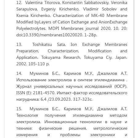
Valentina Titorova, Konstantin Sabbatovskiy, Veronika
Sarapulova, Evgeniy Kirichenko, Vladimir Sobolev and
Ksenia Kirichenko. Characterization of MK-40 Membrane
Modiﬁed byLayers of Cation Exchange and AnionExchange
Polyelectrolytes. MDPI Membranes journal 2020, 10, 20;
doi:10.3390/membranes10020020. 1-28p.
Toshikatsu Sata. Ion Exchange Membranes
Preparation, Characterization, Modification and
Application. Tokuyama Research, Tokuyama Ciy, Japan.
2002. 105-110 p.
Муминов Б.С., Каримов М.У., Джалилов А.Т.
Использование электролиза в синтезе этилендиамина .
Журнал универсальных научных исследований (ЮСР).
ISSN (Е): 2181-4570. Импакт-фактор исследовательского
нагрудника: 6,4 /23.09.2023. 317-323с.
Муминов Б.С., Каримов М.У., Джалилов А.Т.
Технология получения этилендиамина методом
электролиза. Инновационные технологии в науке и
технике: физические решения, метрологические
измерения и проблемы электроники и