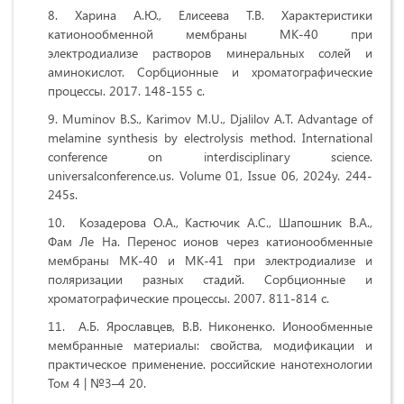
Харина А.Ю., Елисеева Т.В. Характеристики
катионообменной мембраны МК-40 при
электродиализе растворов минеральных солей и
аминокислот. Сорбционные и хроматографические
процессы. 2017. 148-155 с.
Muminov B.S., Karimov M.U., Djalilov A.T. Advantage of
melamine synthesis by electrolysis method. International
conference on interdisciplinary science.
universalconference.us. Volume 01, Issue 06, 2024y. 244-
245s.
Козадерова О.А., Кастючик А.С., Шапошник В.А.,
Фам Ле На. Перенос ионов через катионообменные
мембраны МК-40 и МК-41 при электродиализе и
поляризации разных стадий. Сорбционные и
хроматографические процессы. 2007. 811-814 с.
А.Б. Ярославцев, В.В. Никоненко. Ионообменные
мембранные материалы: свойства, модификации и
практическое применение. российские нанотехнологии
Том 4 | №3–4 20.