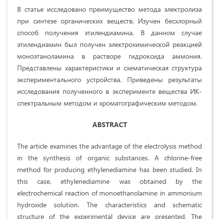
В статье исследовано преимущество метода электролиза
при синтезе органических веществ. Изучен бесхлорный
способ получения этилендиамина. В данном случае
этилендиамин был получен электрохимической реакцией
моноэтаноламина в растворе гидроксида аммония.
Представлены характеристики и схематическая структура
экспериментального устройства. Приведены результаты
исследования полученного в эксперименте вещества ИК-
спектральным методом и хроматографическим методом.
ABSTRACT
The article examines the advantage of the electrolysis method
in the synthesis of organic substances. A chlorine-free
method for producing ethylenediamine has been studied. In
this case, ethylenediamine was obtained by the
electrochemical reaction of monoethanolamine in ammonium
hydroxide solution. The characteristics and schematic
structure of the experimental device are presented. The