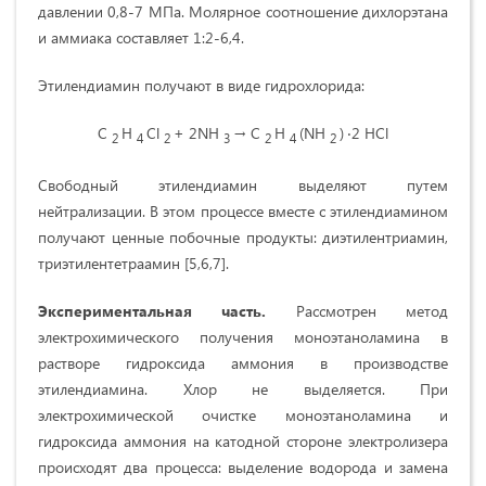
давлении 0,8-7 МПа. Молярное соотношение дихлорэтана
и аммиака составляет 1:2-6,4.
Этилендиамин получают в виде гидрохлорида:
C
H
Cl
+ 2NH
→ C
H
(NH
)
‧2 HCl
2
4
2
3
2
4
2
Свободный этилендиамин выделяют путем
нейтрализации. В этом процессе вместе с этилендиамином
получают ценные побочные продукты: диэтилентриамин,
триэтилентетраамин [5,6,7].
Экспериментальная часть.
Рассмотрен метод
электрохимического получения моноэтаноламина в
растворе гидроксида аммония в производстве
этилендиамина. Хлор не выделяется. При
электрохимической очистке моноэтаноламина и
гидроксида аммония на катодной стороне электролизера
происходят два процесса: выделение водорода и замена