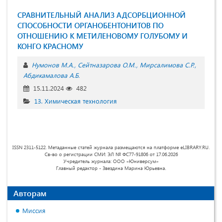
СРАВНИТЕЛЬНЫЙ АНАЛИЗ АДСОРБЦИОННОЙ
СПОСОБНОСТИ ОРГАНОБЕНТОНИТОВ ПО
ОТНОШЕНИЮ К МЕТИЛЕНОВОМУ ГОЛУБОМУ И
КОНГО КРАСНОМУ
Нумонов М.А.
Сейтназарова О.М.
Мирсалимова С.Р.
Абдикамалова А.Б.
15.11.2024
482
13. Химическая технология
ISSN 2311-5122. Метаданные статей журнала размещаются на платформе eLIBRARY.RU.
Св-во о регистрации СМИ: ЭЛ № ФС77-91806 от 17.06.2026
Учредитель журнала: ООО «Юниверсум»
Главный редактор - Звездина Марина Юрьевна.
Авторам
Миссия