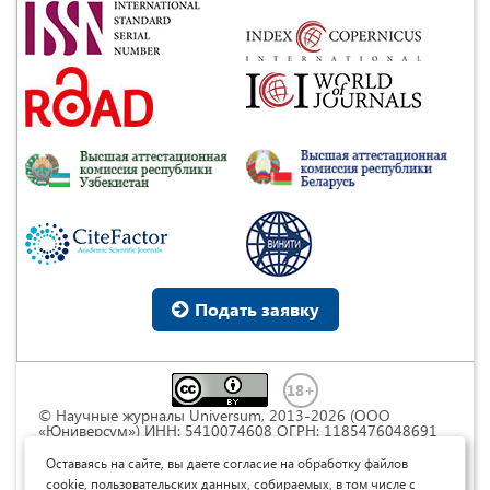
Подать заявку
© Научные журналы Universum, 2013-2026 (ООО
«Юниверсум») ИНН: 5410074608 ОГРН: 1185476048691
Это произведение доступно по
лицензии Creative
Commons « Attribution» («Атрибуция») 4.0
Оставаясь на сайте, вы даете согласие на обработку файлов
Непортированная
.
cookie, пользовательских данных, собираемых, в том числе с