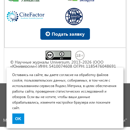
Подать заявку
© Научные журналы Universum, 2013-2026 (ООО
«Юниверсум») ИНН: 5410074608 ОГРН: 1185476048691
Это произведение доступно по
лицензии Creative
Commons « Attribution» («Атрибуция») 4.0
Оставаясь на сайте, вы даете согласие на обработку файлов
Непортированная
.
cookie, пользовательских данных, собираемых, в том числе с
использованием сервисов Яндекс.Метрика, в целях обеспечения
Политика обработки персональных данных
работы сайта, проведения статистических исследований и
обзоров. Если вы не хотите, чтобы ваши данные
Договор оферты
обрабатывались, измените настройки браузера или покиньте
Опубликовать научную статью
сайт.
Сайт научных статей и публикаций
OK
Международный научно-исследовательский журнал "Юниверсум"