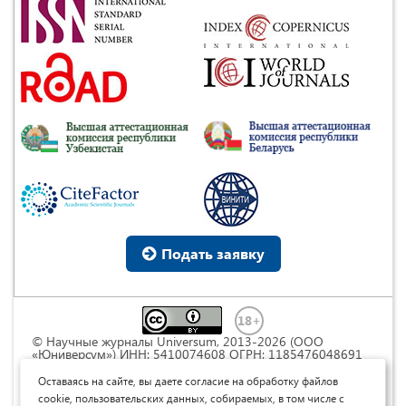
Подать заявку
© Научные журналы Universum, 2013-2026 (ООО
«Юниверсум») ИНН: 5410074608 ОГРН: 1185476048691
Это произведение доступно по
лицензии Creative
Commons « Attribution» («Атрибуция») 4.0
Оставаясь на сайте, вы даете согласие на обработку файлов
Непортированная
.
cookie, пользовательских данных, собираемых, в том числе с