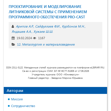
ПРОЕКТИРОВАНИЕ И МОДЕЛИРОВАНИЕ
ЛИТНИКОВОЙ СИСТЕМЫ С ПРИМЕНЕНИЕМ
ПРОГРАММНОГО ОБЕСПЕЧЕНИЯ PRO-CAST
Арипов А.Р.
Сайфуллаев Ф.И.
Курбонов М.Н.
Яндашев А.А.
Хужаев Ш.Ш.
19.02.2024
1167
12. Металлургия и материаловедение
ISSN 2311-5122. Метаданные статей журнала размещаются на платформе eLIBRARY.RU.
Св-во о регистрации СМИ: ЭЛ № ФС77-91806 от 17.06.2026
Учредитель журнала: ООО «Юниверсум»
Главный редактор - Звездина Марина Юрьевна.
Авторам
Миссия
Сотрудничество