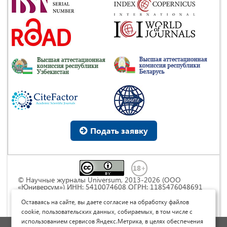
Подать заявку
© Научные журналы Universum, 2013-2026 (ООО
«Юниверсум») ИНН: 5410074608 ОГРН: 1185476048691
Это произведение доступно по
лицензии Creative
Commons « Attribution» («Атрибуция») 4.0
Оставаясь на сайте, вы даете согласие на обработку файлов
Непортированная
.
cookie, пользовательских данных, собираемых, в том числе с
использованием сервисов Яндекс.Метрика, в целях обеспечения