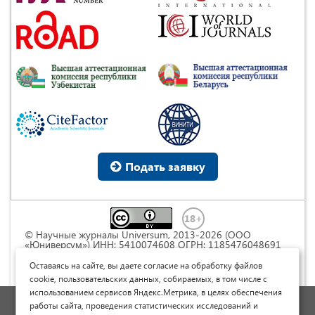
Подать заявку
© Научные журналы Universum, 2013-2026 (ООО
«Юниверсум») ИНН: 5410074608 ОГРН: 1185476048691
Это произведение доступно по
лицензии Creative
Commons « Attribution» («Атрибуция») 4.0
Оставаясь на сайте, вы даете согласие на обработку файлов
Непортированная
.
cookie, пользовательских данных, собираемых, в том числе с
использованием сервисов Яндекс.Метрика, в целях обеспечения
Политика обработки персональных данных
работы сайта, проведения статистических исследований и