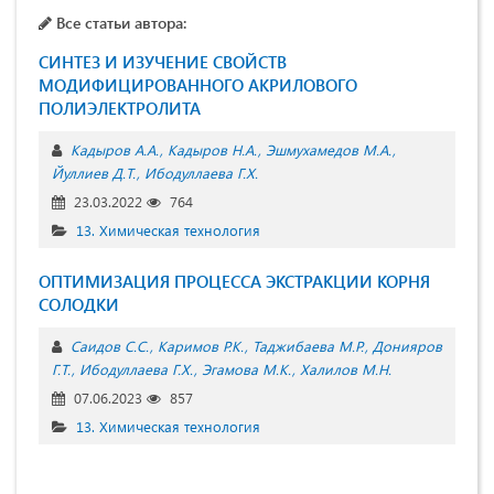
Все статьи автора:
СИНТЕЗ И ИЗУЧЕНИЕ СВОЙСТВ
МОДИФИЦИРОВАННОГО АКРИЛОВОГО
ПОЛИЭЛЕКТРОЛИТА
Кадыров А.А.
Кадыров Н.А.
Эшмухамедов М.А.
Йуллиев Д.Т.
Ибодуллаева Г.Х.
23.03.2022
764
13. Химическая технология
ОПТИМИЗAЦИЯ ПРОЦЕССА ЭКСТРАКЦИИ КОРНЯ
СОЛОДКИ
Саидов С.С.
Каримов Р.К.
Таджибаева М.Р.
Донияров
Г.Т.
Ибодуллаева Г.Х.
Эгамова М.К.
Халилов М.Н.
07.06.2023
857
13. Химическая технология