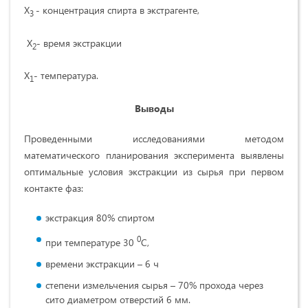
Х
- концентрация спирта в экстрагенте,
3
Х
- время экстракции
2
Х
- температура.
1
Выводы
Проведенными исследованиями методом
математического планирования эксперимента выявлены
оптимальные условия экстракции из сырья при первом
контакте фаз:
экстракция 80% спиртом
0
при температуре 30
С,
времени экстракции – 6 ч
степени измельчения сырья – 70% прохода через
сито диаметром отверстий 6 мм.