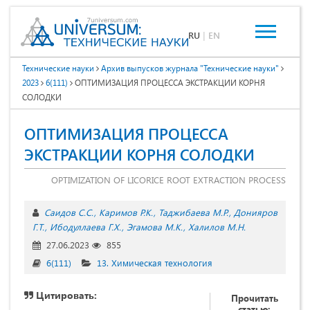
RU
|
EN
Технические науки
Архив выпусков журнала "Технические науки"
2023
6(111)
ОПТИМИЗAЦИЯ ПРОЦЕССА ЭКСТРАКЦИИ КОРНЯ
СОЛОДКИ
ОПТИМИЗAЦИЯ ПРОЦЕССА
ЭКСТРАКЦИИ КОРНЯ СОЛОДКИ
OPTIMIZATION OF LICORICE ROOT EXTRACTION PROCESS
Саидов С.С.
Каримов Р.К.
Таджибаева М.Р.
Донияров
Г.Т.
Ибодуллаева Г.Х.
Эгамова М.К.
Халилов М.Н.
27.06.2023
855
6(111)
13. Химическая технология
Цитировать:
Прочитать
статью: