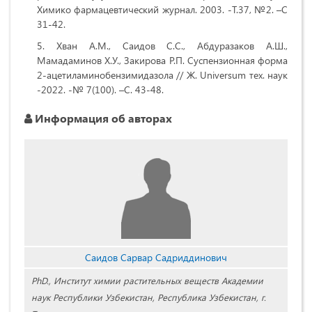
Химико фармацевтический журнал. 2003. -Т.37, №2. –С
31-42.
Хван А.М., Саидов С.С., Абдуразаков А.Ш.,
Мамадаминов Х.У., Закирова Р.П. Суспензионная форма
2-ацетиламинобензимидазола // Ж. Universum тех. наук
-2022. -№ 7(100). –С. 43-48.
Информация об авторах
Саидов Сарвар Садриддинович
PhD., Институт химии растительных веществ Академии
наук Республики Узбекистан, Республика Узбекистан, г.