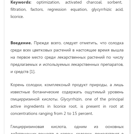
Keywords
:
optimization, activated charcoal, sorbent,
filtration, factors, regression equation, glycyrrhizic acid,
licorice.
Введение.
Прежде всего, следует отметить, что солодка
среди всех цветковых растений в настоящее время вышла
на первое место среди лекарственных растений по числу
предлагаемых и используемых лекарственных препаратов,
и средств [1].
Корень солодки, комплексный продукт природы, а лишь
известные ботанические содержать ощутимый уровень
глицирризиной кислоты. Glycyrrhizin, one of the principal
active ingredients in licorice root, is present in root at
concentrations ranging from 2 to 15 percent.
Глицирризиновая кислота, одним из основных
действующих веществ в корень солодки, присутствует в