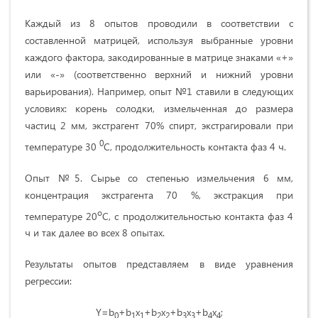
Каждый из 8 опытов проводили в соответствии с
составленной матрицей, используя выбранные уровни
каждого фактора, закодированные в матрице знаками «+»
или «-» (соответственно верхний и нижний уровни
варьирования). Например, опыт №1 ставили в следующих
условиях: корень солодки, измельченная до размера
частиц 2 мм, экстрагент 70% спирт, экстрагировали при
0
температуре 30
С, продолжительность контакта фаз 4 ч.
Опыт №5. Сырье со степенью измельчения 6 мм,
концентрация экстрагента 70 %, экстракция при
о
температуре 20
С, с продолжительностью контакта фаз 4
ч и так далее во всех 8 опытах.
Результаты опытов представляем в виде уравнения
регрессии:
Y=b
+b
x
+b
x
+b
x
+b
x
;
0
1
1
2
2
3
3
4
4