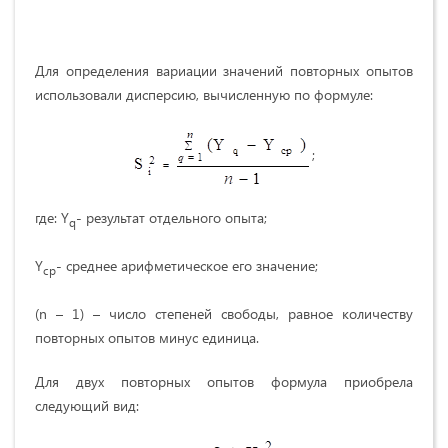
Для определения вариации значений повторных опытов
использовали дисперсию, вычисленную по формуле:
;
где: Y
- результат отдельного опыта;
q
Y
- среднее арифметическое его значение;
cp
(n – 1) – число степеней свободы, равное количеству
повторных опытов минус единица.
Для двух повторных опытов формула приобрела
следующий вид: