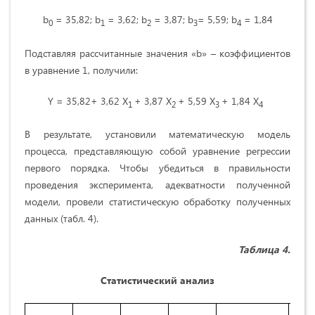
b
= 35,82; b
= 3,62; b
= 3,87; b
= 5,59; b
= 1,84
0
1
2
3
4
Подставляя рассчитанные значения «b» – коэффициентов
в уравнение 1, получили:
Y = 35,82+ 3,62 X
+ 3,87 X
+ 5,59 X
+ 1,84 X
1
2
3
4
В результате, установили математическую модель
процесса, представляющую собой уравнение регрессии
первого порядка. Чтобы убедиться в правильности
проведения эксперимента, адекватности полученной
модели, провели статистическую обработку полученных
данных (табл. 4).
Таблица 4.
Статистический анализ