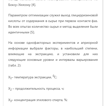
Боксу–Уилсону [4].
Параметром оптимизации служил выход глицирризиновой
кислоты от содержания в сырье при первом контакте фаз.
Во всех опытах количество сырья и метод выделения были
идентичными [5].
На основе однофакторных экспериментов и априорной
информации выбрали факторы, в наибольшей степени,
влияющие на экстракцию, и установили для них
следующие основные уровни и интервалы варьирования
(табл. 2):
0
Х
– температура экстракции,
С;
1
Х
– продолжительность процесса, ч;
2
Х
– концентрация этилового спирта, %;
3