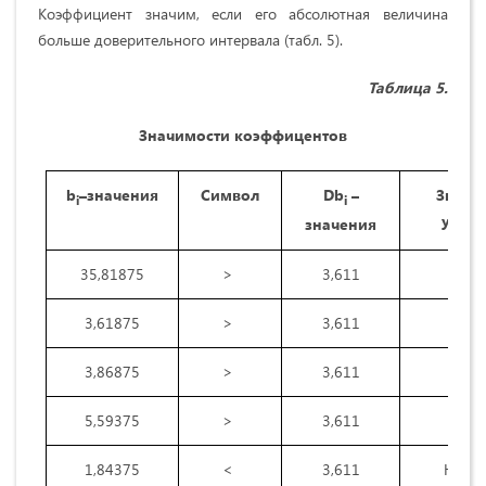
Коэффициент значим, если его абсолютная величина
больше доверительного интервала (табл. 5).
Таблица
5
.
Значимости коэффицентов
b
–значения
Символ
Db
–
Значе
i
i
услов
значения
35,81875
>
3,611
Удов
3,61875
>
3,611
Удов
3,86875
>
3,611
Удов
5,59375
>
3,611
Удов
1,84375
<
3,611
Не уд