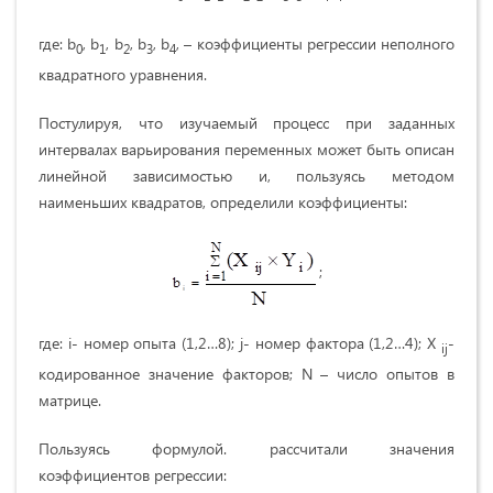
где: b
, b
, b
, b
, b
, – коэффициенты регрессии неполного
0
1
2
3
4
квадратного уравнения.
Постулируя, что изучаемый процесс при заданных
интервалах варьирования переменных может быть описан
линейной зависимостью и, пользуясь методом
наименьших квадратов, определили коэффициенты:
;
где: i- номер опыта (1,2…8); j- номер фактора (1,2…4); Х
-
ij
кодированное значение факторов; N – число опытов в
матрице.
Пользуясь формулой. рассчитали значения
коэффициентов регрессии: