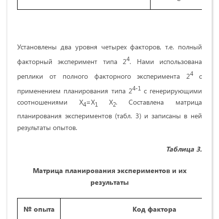
Установлены два уровня четырех факторов, т.е. полный
4
факторный эксперимент типа 2
. Нами использована
4
реплики от полного факторного эксперимента 2
с
4-1
применением планирования типа 2
с генерирующими
соотношениями Х
=Х
Х
. Составлена матрица
4
1
2
планирования экспериментов (табл. 3) и записаны в ней
результаты опытов.
Таблица 3.
Матрица планирования экспериментов и их
результаты
№ опыта
Код фактора