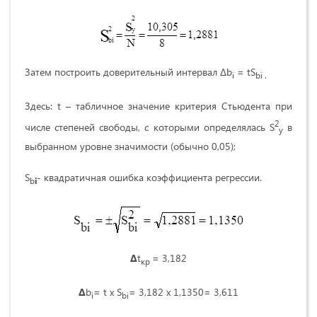
Затем построить доверительный интервал ∆b
= tS
i
bi
.
Здесь: t – табличное значение критерия Стьюдента при
2
числе степеней свободы, с которыми определялась S
в
y
выбранном уровне значимости (обычно 0,05);
S
- квадратичная ошибка коэффициента регрессии.
b
i
∆
t
= 3,182
кр
∆
b
= t х S
= 3,182 х 1,1350= 3,611
i
bi