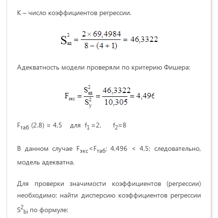
K – число коэффициентов регрессии.
Адекватность модели проверяли по критерию Фишера:
F
(2.8) = 4,5 для f
=2, f
=8
таб
1
2
В данном случае F
<F
; 4,496 < 4,5; следовательно,
экс
таб
модель адекватна.
Для проверки значимости коэффициентов (регрессии)
необходимо: найти дисперсию коэффициентов регрессии
2
S
по формуле:
bi