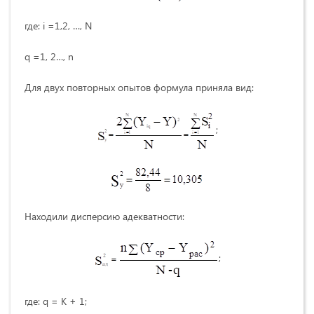
где: i =1,2, …, N
q =1, 2…, n
Для двух повторных опытов формула приняла вид:
;
Находили дисперсию адекватности:
;
где: q = K + 1;