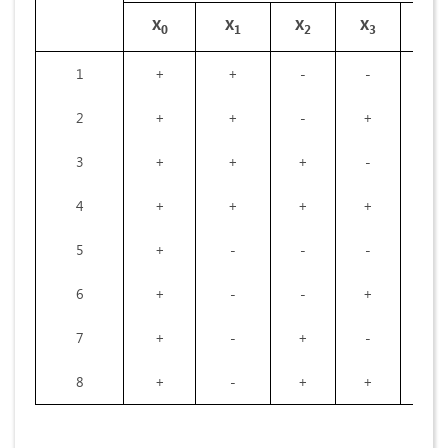
Х
Х
Х
Х
Х
0
1
2
3
4
1
+
+
-
-
2
+
+
-
+
3
+
+
+
-
4
+
+
+
+
5
+
-
-
-
6
+
-
-
+
7
+
-
+
-
8
+
-
+
+