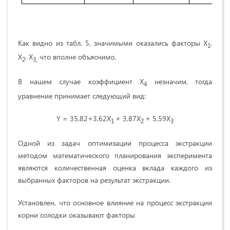
Как видно из табл. 5, значимыми оказались факторы Х
,
1
Х
, Х
что вполне объяснимо.
2
3,
В нашем случае коэффициент X
незначим, тогда
4
уравнение принимает следующий вид:
Y = 35,82+3,62X
+ 3,87X
+ 5,59X
1
2
3
Одной из задач оптимизации процесса экстракции
методом математического планирования эксперимента
являются количественная оценка вклада каждого из
выбранных факторов на результат экстракции.
Установлен, что основное влияние на процесс экстракции
корни солодки оказывают факторы