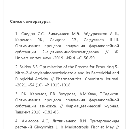
Список литературы:
Саидов С.С., Зиядуллаев М.Э., Абдуразаков А.Ш.,
Каримов Р.К., Саидова Г.Э., Сагдуллаев Ш.Ш.
Оптимизация процесса получения фармакопейной
субстанции 2-ацетиламинобензимидазола // Ж.
Universum тех. наук -2019. -№ 4. –С. 56-59.
Saidov S.S. Optimization of the Process for Producing 5-
Nitro-2-Acetylaminobenzimidazole and its Bactericidal and
Fungicidal Activity // Pharmaceutical Chemistry Journal.
-2021. -54 (10). –Р. 1015-1018.
Р.К. Каримов, Г.В. Зухурова, А.М.Хван, Т.Садиков.
Оптимизация процесса получения фармакопейной
субстанции азинокса. // Фармацевтический журнал.
Ташкент 2016. -С.82-85.
Аммосов А.С, Литвиненеко В.И. Тритерпеноиды
растений Glycyrrhiza L. b Meristotropis Fisch.et Mey //