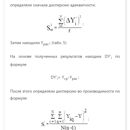
определяли сначала дисперсию адекватности.
;
Затем находили Y
.; (табл. 5)
рас
На основе полученных результатов находим DY'
по
i
формуле
DY'
= Y
-Y
;
i
ср
рас
После этого определяли дисперсию во производимости по
формуле:
;