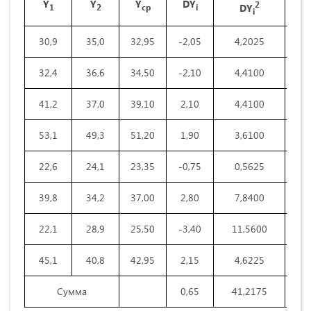
Y
Y
Y
DY
2
DY
1
2
ср
i
i
30,9
35,0
32,95
-2,05
4,2025
8
32,4
36,6
34,50
-2,10
4,4100
8
41,2
37,0
39,10
2,10
4,4100
8
53,1
49,3
51,20
1,90
3,6100
7
22,6
24,1
23,35
-0,75
0,5625
1
39,8
34,2
37,00
2,80
7,8400
15
22,1
28,9
25,50
-3,40
11,5600
23
45,1
40,8
42,95
2,15
4,6225
9
Сумма
0,65
41,2175
82