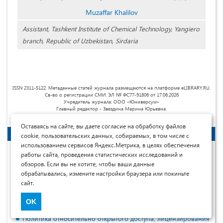
Muzaffar Khalilov
Assistant, Tashkent Institute of Chemical Technology, Yangiero
branch, Republic of Uzbekistan, Sirdaria
ISSN 2311-5122. Метаданные статей журнала размещаются на платформе eLIBRARY.RU.
Св-во о регистрации СМИ: ЭЛ № ФС77-91806 от 17.06.2026
Учредитель журнала: ООО «Юниверсум»
Главный редактор - Звездина Марина Юрьевна.
Оставаясь на сайте, вы даете согласие на обработку файлов
Авторам
cookie, пользовательских данных, собираемых, в том числе с
использованием сервисов Яндекс.Метрика, в целях обеспечения
Миссия
работы сайта, проведения статистических исследований и
обзоров. Если вы не хотите, чтобы ваши данные
Сотрудничество
обрабатывались, измените настройки браузера или покиньте
Рубрики журнала
сайт.
Контрольные сроки
OK
Порядок рецензирования
Политика относительно открытого доступа, лицензирования