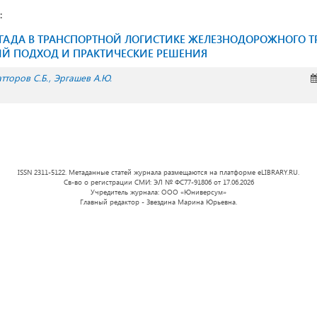
:
ГАДА В ТРАНСПОРТНОЙ ЛОГИСТИКЕ ЖЕЛЕЗНОДОРОЖНОГО Т
 ПОДХОД И ПРАКТИЧЕСКИЕ РЕШЕНИЯ
тторов С.Б.
Эргашев А.Ю.
ISSN 2311-5122. Метаданные статей журнала размещаются на платформе eLIBRARY.RU.
Св-во о регистрации СМИ: ЭЛ № ФС77-91806 от 17.06.2026
Учредитель журнала: ООО «Юниверсум»
Главный редактор - Звездина Марина Юрьевна.