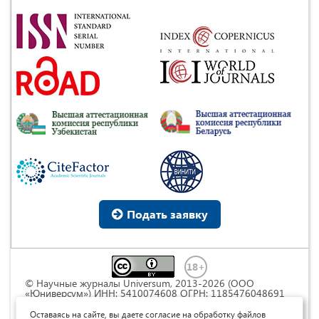
Подать заявку
© Научные журналы Universum, 2013-2026 (ООО
«Юниверсум») ИНН: 5410074608 ОГРН: 1185476048691
Это произведение доступно по
лицензии Creative
Commons « Attribution» («Атрибуция») 4.0
Оставаясь на сайте, вы даете согласие на обработку файлов