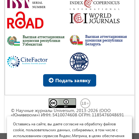
Подать заявку
© Научные журналы Universum, 2013-2026 (ООО
«Юниверсум») ИНН: 5410074608 ОГРН: 1185476048691
Это произведение доступно по
лицензии Creative
Commons « Attribution» («Атрибуция») 4.0
Оставаясь на сайте, вы даете согласие на обработку файлов
Непортированная
.
cookie, пользовательских данных, собираемых, в том числе с
использованием сервисов Яндекс.Метрика, в целях обеспечения