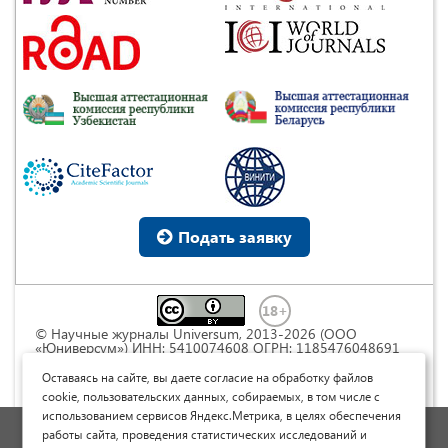
Подать заявку
© Научные журналы Universum, 2013-2026 (ООО
«Юниверсум») ИНН: 5410074608 ОГРН: 1185476048691
Это произведение доступно по
лицензии Creative
Commons « Attribution» («Атрибуция») 4.0
Оставаясь на сайте, вы даете согласие на обработку файлов
Непортированная
.
cookie, пользовательских данных, собираемых, в том числе с
использованием сервисов Яндекс.Метрика, в целях обеспечения
Политика обработки персональных данных
работы сайта, проведения статистических исследований и