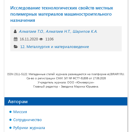
Исследование технологических свойств местных
полимерных материалов машиностроительного
назначения
Алматаев Т.О.
Алматаев Н.Т.
Шарипов К.А.
16.11.2020
1106
12. Металлургия и материаловедение
ISSN 2311-5122. Метаданные статей журнала размещаются на платформе eLIBRARY.RU.
Св-во о регистрации СМИ: ЭЛ № ФС77-91806 от 17.06.2026
Учредитель журнала: ООО «Юниверсум»
Главный редактор - Звездина Марина Юрьевна.
Авторам
Миссия
Сотрудничество
Рубрики журнала