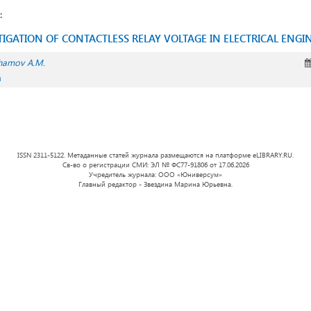
:
IGATION OF CONTACTLESS RELAY VOLTAGE IN ELECTRICAL ENGI
hamov A.M.
а
ISSN 2311-5122. Метаданные статей журнала размещаются на платформе eLIBRARY.RU.
Св-во о регистрации СМИ: ЭЛ № ФС77-91806 от 17.06.2026
Учредитель журнала: ООО «Юниверсум»
Главный редактор - Звездина Марина Юрьевна.