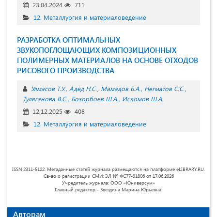
23.04.2024
711
12. Металлургия и материаловедение
РАЗРАБОТКА ОПТИМАЛЬНЫХ
ЗВУКОПОГЛОЩАЮЩИХ КОМПОЗИЦИОННЫХ
ПОЛИМЕРНЫХ МАТЕРИАЛОВ НА ОСНОВЕ ОТХОДОВ
РИСОВОГО ПРОИЗВОДСТВА
Улмасов Т.У.
Адед Н.С.
Мамадов Б.А.
Негматов С.С.
Туляганова В.С.
Бозорбоев Ш.А.
Исломов Ш.А.
12.12.2025
408
12. Металлургия и материаловедение
ISSN 2311-5122. Метаданные статей журнала размещаются на платформе eLIBRARY.RU.
Св-во о регистрации СМИ: ЭЛ № ФС77-91806 от 17.06.2026
Учредитель журнала: ООО «Юниверсум»
Главный редактор - Звездина Марина Юрьевна.
Авторам