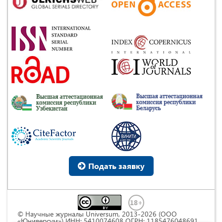
Подать заявку
© Научные журналы Universum, 2013-2026 (ООО
«Юниверсум») ИНН: 5410074608 ОГРН: 1185476048691