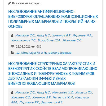
Все статьи автора:
ИССЛЕДОВАНИЕ АНТИФРИКЦИОННО-
ВИБРОЗВУКОПОГЛАЩАЮЩИХ КОМПОЗИЦИОННЫХ
ПОЛИМЕРНЫХ МАТЕРИАЛОВ И ПОКРЫТИЙ НА ИХ
ОСНОВЕ
Негматов С.С.
Адед Н.С.
Хаминов Б.Т.
Икрамов Н.А.
Халимжонов Т.С.
Бозорбоев Ш.А.
Жовлиев С.С.
22.08.2021
686
12. Металлургия и материаловедение
ИССЛЕДОВАНИЕ СТРУКТУРНЫХ ХАРАКТЕРИСТИК И
ВЯЗКОУПРУГИХ СВОЙСТВ ВЗАИМОПРОНИКАЮЩИХ
ЭПОКСИДНЫХ И ПОЛИУРЕТАНОВЫХ ПОЛИМЕРОВ
ДЛЯ РАЗРАБОТКИ ЭФФЕКТИВНЫХ
ВИБРОПОГЛОЩАЮЩИХ МАТЕРИАЛОВ
Негматов С.С.
Адед Н.С.
Негматова К.С.
Улмасов Т.У.
Жовлиев С.С.
Хаминов Б.Т.
Негматов Ж.Н.
Наврузов
Ф.М.
Пирматов Р.Х.
Эшмуратов Б.Б.