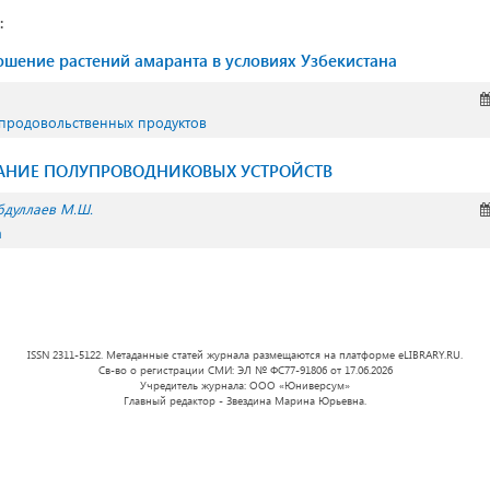
:
шение растений амаранта в условиях Узбекистана
 продовольственных продуктов
АНИЕ ПОЛУПРОВОДНИКОВЫХ УСТРОЙСТВ
бдуллаев М.Ш.
а
ISSN 2311-5122. Метаданные статей журнала размещаются на платформе eLIBRARY.RU.
Св-во о регистрации СМИ: ЭЛ № ФС77-91806 от 17.06.2026
Учредитель журнала: ООО «Юниверсум»
Главный редактор - Звездина Марина Юрьевна.