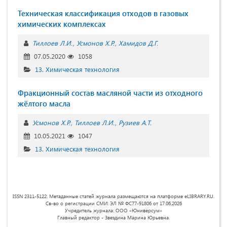
Техническая классификация отходов в газовых
химических комплексах
Тиллоев Л.И.
Усмонов Х.Р.
Хамидов Д.Г.
07.05.2020
1058
13. Химическая технология
Фракционный состав масляной части из отходного
жёлтого масла
Усмонов Х.Р.
Тиллоев Л.И.
Рузиев А.Т.
10.05.2021
1047
13. Химическая технология
ISSN 2311-5122. Метаданные статей журнала размещаются на платформе eLIBRARY.RU.
Св-во о регистрации СМИ: ЭЛ № ФС77-91806 от 17.06.2026
Учредитель журнала: ООО «Юниверсум»
Главный редактор - Звездина Марина Юрьевна.