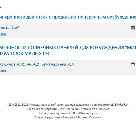
:
инхронного двигателя с продольно-поперечным возбуждени
иясов С.М.
ника
И МОЩНОСТИ СОЛНЕЧНЫХ ПАНЕЛЕЙ ДЛЯ ВОЗБУЖДЕНИЯ “МИ
ЕРАТОРОВ МАЛЫХ ГЭС
Муминов М.У.
Ан А.Д.
Усманалиева И.А.
ника
ISSN 2311-5122. Метаданные статей журнала размещаются на платформе eLIBRARY.RU.
Св-во о регистрации СМИ: ЭЛ № ФС77-91806 от 17.06.2026
Учредитель журнала: ООО «Юниверсум»
Главный редактор - Звездина Марина Юрьевна.