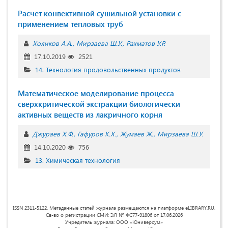
Расчет конвективной сушильной установки с
применением тепловых труб
Холиков А.А.
Мирзаева Ш.У.
Рахматов У.Р.
17.10.2019
2521
14. Технология продовольственных продуктов
Математическое моделирование процесса
сверхкритической экстракции биологически
активных веществ из лакричного корня
Джураев Х.Ф.
Гафуров К.Х.
Жумаев Ж.
Мирзаева Ш.У.
14.10.2020
756
13. Химическая технология
ISSN 2311-5122. Метаданные статей журнала размещаются на платформе eLIBRARY.RU.
Св-во о регистрации СМИ: ЭЛ № ФС77-91806 от 17.06.2026
Учредитель журнала: ООО «Юниверсум»