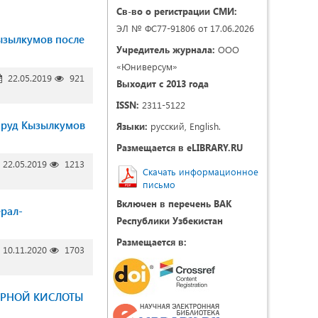
Св-во о регистрации СМИ:
ЭЛ № ФС77-91806 от 17.06.2026
ызылкумов после
Учредитель журнала:
ООО
«Юниверсум»
22.05.2019
921
Выходит с 2013 года
ISSN:
2311-5122
 руд Кызылкумов
Языки:
русский, English.
Размещается в eLIBRARY.RU
22.05.2019
1213
Скачать информационное
письмо
Включен в перечень ВАК
рал-
Республики Узбекистан
Размещается в:
10.11.2020
1703
ЕРНОЙ КИСЛОТЫ