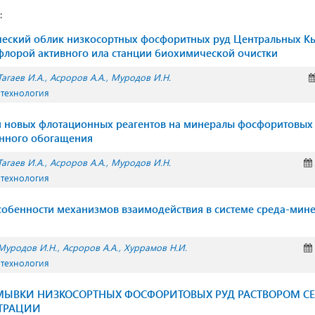
:
ческий облик низкосортных фосфоритных руд Центральных К
лорой активного ила станции биохимической очистки
Тагаев И.А.
Асроров А.А.
Муродов И.Н.
 технология
я новых флотационных реагентов на минералы фосфоритовых
нного обогащения
Тагаев И.А.
Асроров А.А.
Муродов И.Н.
 технология
обенности механизмов взаимодействия в системе среда-мине
Муродов И.Н.
Асроров А.А.
Хуррамов Н.И.
 технология
ОМЫВКИ НИЗКОСОРТНЫХ ФОСФОРИТОВЫХ РУД РАСТВОРОМ С
ТРАЦИИ