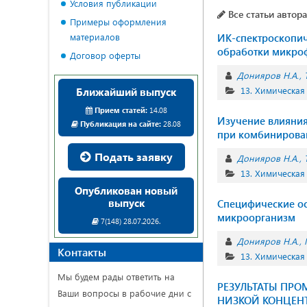
Условия публикации
Все статьи автора
Примеры оформления
материалов
ИК-спектроскопи
обработки микроф
Договор оферты
Донияров Н.А.
13. Химическая
Ближайший выпуск
Прием статей:
14.08
Изучение влияни
Публикация на сайте:
28.08
при комбинирова
Подать заявку
Донияров Н.А.
13. Химическая
Опубликован новый
выпуск
Специфические ос
микроорганизм
7(148) 28.07.2026.
Донияров Н.А.
Контакты
13. Химическая
Мы будем рады ответить на
РЕЗУЛЬТАТЫ ПР
Ваши вопросы в рабочие дни с
НИЗКОЙ КОНЦЕН