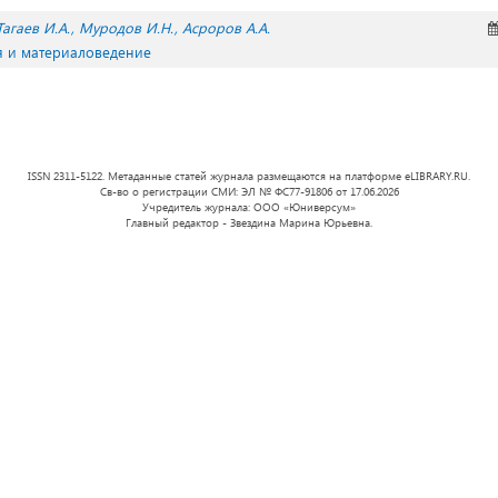
Тагаев И.А.
Муродов И.Н.
Асроров А.А.
я и материаловедение
ISSN 2311-5122. Метаданные статей журнала размещаются на платформе eLIBRARY.RU.
Св-во о регистрации СМИ: ЭЛ № ФС77-91806 от 17.06.2026
Учредитель журнала: ООО «Юниверсум»
Главный редактор - Звездина Марина Юрьевна.