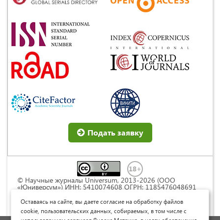
Подать заявку
© Научные журналы Universum, 2013-2026 (ООО
«Юниверсум») ИНН: 5410074608 ОГРН: 1185476048691
Это произведение доступно по
лицензии Creative
Commons « Attribution» («Атрибуция») 4.0
Оставаясь на сайте, вы даете согласие на обработку файлов
Непортированная
.
cookie, пользовательских данных, собираемых, в том числе с