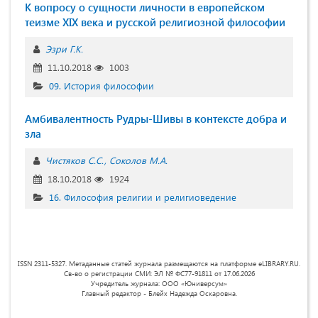
К вопросу о сущности личности в европейском
теизме XIX века и русской религиозной философии
Эзри Г.К.
11.10.2018
1003
09. История философии
Амбивалентность Рудры-Шивы в контексте добра и
зла
Чистяков С.С.
Соколов М.А.
18.10.2018
1924
16. Философия религии и религиоведение
ISSN 2311-5327. Метаданные статей журнала размещаются на платформе eLIBRARY.RU.
Св-во о регистрации СМИ: ЭЛ № ФС77-91811 от 17.06.2026
Учредитель журнала: ООО «Юниверсум»
Главный редактор - Блейх Надежда Оскаровна.