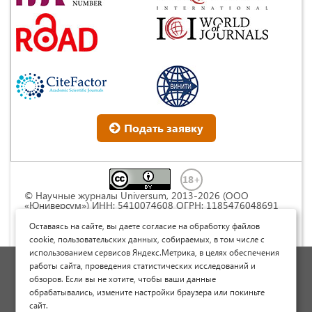
Подать заявку
© Научные журналы Universum, 2013-2026 (ООО
«Юниверсум») ИНН: 5410074608 ОГРН: 1185476048691
Это произведение доступно по
лицензии Creative
Commons « Attribution» («Атрибуция») 4.0
Оставаясь на сайте, вы даете согласие на обработку файлов
Непортированная
.
cookie, пользовательских данных, собираемых, в том числе с
использованием сервисов Яндекс.Метрика, в целях обеспечения
Политика обработки персональных данных
работы сайта, проведения статистических исследований и
обзоров. Если вы не хотите, чтобы ваши данные
Договор оферты
обрабатывались, измените настройки браузера или покиньте
Опубликовать научную статью
сайт.