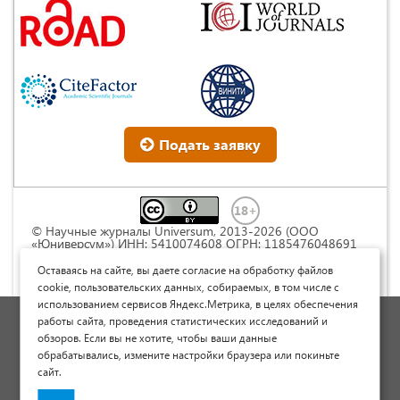
Подать заявку
© Научные журналы Universum, 2013-2026 (ООО
«Юниверсум») ИНН: 5410074608 ОГРН: 1185476048691
Это произведение доступно по
лицензии Creative
Commons « Attribution» («Атрибуция») 4.0
Оставаясь на сайте, вы даете согласие на обработку файлов
Непортированная
.
cookie, пользовательских данных, собираемых, в том числе с
использованием сервисов Яндекс.Метрика, в целях обеспечения
Политика обработки персональных данных
работы сайта, проведения статистических исследований и
обзоров. Если вы не хотите, чтобы ваши данные
Договор оферты
обрабатывались, измените настройки браузера или покиньте
Опубликовать научную статью
сайт.
Сайт научных статей и публикаций