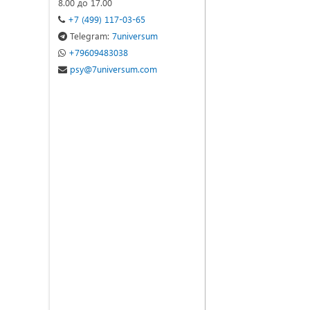
8.00 до 17.00
+7 (499) 117-03-65
Telegram:
7universum
+79609483038
psy@7universum.com