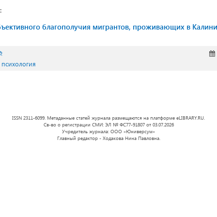
:
ъективного благополучия мигрантов, проживающих в Калин
.
 психология
ISSN 2311-6099. Метаданные статей журнала размещаются на платформе eLIBRARY.RU.
Св-во о регистрации СМИ: ЭЛ № ФС77-91807 от 03.07.2026
Учредитель журнала: ООО «Юниверсум»
Главный редактор - Ходакова Нина Павловна.