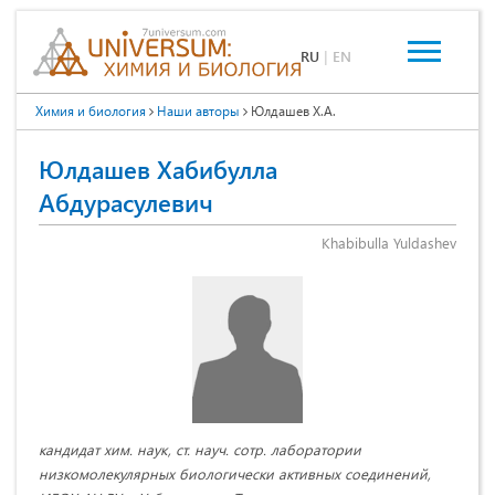
RU
|
EN
Химия и биология
Наши авторы
Юлдашев Х.А.
Юлдашев Хабибулла
Абдурасулевич
Khabibulla Yuldashev
кандидат хим. наук, ст. науч. сотр. лаборатории
низкомолекулярных биологически активных соединений,