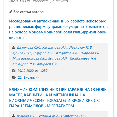
ИБОХ АН РУз., Узбекистан, г. Ташкент
Все статьи автора:
Исследования антиоксидантных свойств некоторых
растворимых форм супрамолекулярных комплексов
на основе моноаммониевой соли глицирризиновой
кислоты
Далимова С.Н.
Хамдамова Н.А.
Левицкая Ю.В.
Кузиев Ш.Н.
Гафуров М.Б.
Юлдашев Х.А.
Умарова Г.Б.
Мухамаджонова Г.М.
Выпова Н.Л.
Тагайалиева Н.А.
Махмудов Л.У.
Хамраев С.Х.
29.12.2020
1257
21. Биохимия
ВЛИЯНИЕ КОМПЛЕКСНЫХ ПРЕПАРАТОВ НА ОСНОВЕ
МАСГК, КАРНИТИНА И МЕТИОНИНА НА
БИОХИМИЧЕСКИЕ ПОКАЗАТЕЛИ КРОВИ КРЫС С
ПАРАЦЕТАМОЛОВЫМ ГЕПАТИТОМ
Выпова Н.Л.
Фомина М.А.
Нурбекова Н.Б.