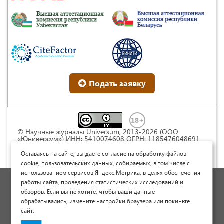
Подать заявку
© Научные журналы Universum, 2013-2026 (ООО
«Юниверсум») ИНН: 5410074608 ОГРН: 1185476048691
Это произведение доступно по
лицензии Creative
Commons « Attribution» («Атрибуция») 4.0
Оставаясь на сайте, вы даете согласие на обработку файлов
Непортированная
.
cookie, пользовательских данных, собираемых, в том числе с
использованием сервисов Яндекс.Метрика, в целях обеспечения
Политика обработки персональных данных
работы сайта, проведения статистических исследований и
обзоров. Если вы не хотите, чтобы ваши данные
Договор оферты
обрабатывались, измените настройки браузера или покиньте
Опубликовать научную статью
сайт.
Сайт научных статей и публикаций