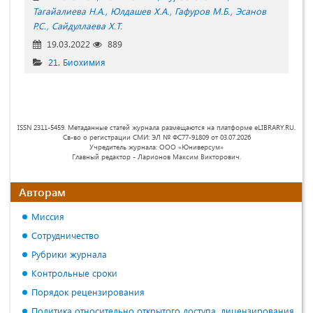
Тагайалиева Н.А.
Юлдашев Х.А.
Гафуров М.Б.
Эсанов
Р.С.
Сайдуллаева Х.Т.
19.03.2022
889
21. Биохимия
ISSN 2311-5459. Метаданные статей журнала размещаются на платформе eLIBRARY.RU.
Св-во о регистрации СМИ: ЭЛ № ФС77-91809 от 03.07.2026
Учредитель журнала: ООО «Юниверсум»
Главный редактор - Ларионов Максим Викторович.
Авторам
Миссия
Сотрудничество
Рубрики журнала
Контрольные сроки
Порядок рецензирования
Политика относительно открытого доступа, лицензирования