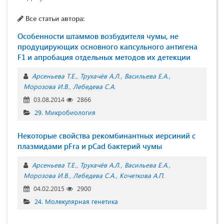
Все статьи автора:
Особенности штаммов возбудителя чумы, не
продуцирующих основного капсульного антигена
F1 и апробация отдельных методов их детекции
Арсеньева Т.Е.
Трухачёв А.Л.
Васильева Е.А.
Морозова И.В.
Лебедева С.А.
03.08.2014
2866
29. Микробиология
Некоторые свойства рекомбинантных иерсиний с
плазмидами pFra и pCad бактерий чумы
Арсеньева Т.Е.
Трухачёв А.Л.
Васильева Е.А.
Морозова И.В.
Лебедева С.А.
Кочеткова А.П.
04.02.2015
2900
24. Молекулярная генетика