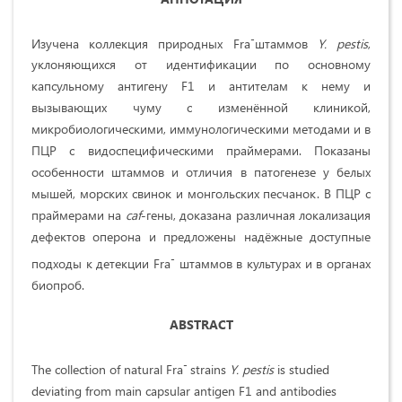
-
Изучена коллекция природных Fra
штаммов
Y. pestis
,
уклоняющихся от идентификации по основному
капсульному антигену F1 и антителам к нему и
вызывающих чуму с изменённой клиникой,
микробиологическими, иммунологическими методами и в
ПЦР с видоспецифическими праймерами. Показаны
особенности штаммов и отличия в патогенезе у белых
мышей, морских свинок и монгольских песчанок. В ПЦР с
праймерами на
caf
-гены, доказана различная локализация
дефектов оперона и предложены надёжные доступные
-
подходы к детекции Fra
штаммов в культурах и в органах
биопроб.
ABSTRACT
-
The collection of natural Fra
strains
Y. pestis
is studied
deviating from main capsular antigen F1 and antibodies