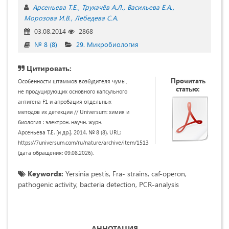
Арсеньева Т.Е.
Трухачёв А.Л.
Васильева Е.А.
Морозова И.В.
Лебедева С.А.
03.08.2014
2868
№ 8 (8)
29. Микробиология
Цитировать:
Прочитать
Особенности штаммов возбудителя чумы,
статью:
не продуцирующих основного капсульного
антигена F1 и апробация отдельных
методов их детекции // Universum: химия и
биология : электрон. научн. журн.
Арсеньева Т.Е. [и др.]. 2014. № 8 (8). URL:
https://7universum.com/ru/nature/archive/item/1513
(дата обращения: 09.08.2026).
Keywords:
Yersinia pestis, Fra- strains, сaf-operon,
pathogenic activity, bacteria detection, PCR-analysis
АННОТАЦИЯ