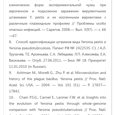
клинических форм экспериментальной чумы при
аэрогенном и подкожном заражении вирулентными
штаммами Y. pestis и их изогенными вариантами с
различным плазмидным профилем // Проблемы особо
опасных инфекций. — Саратов, 2008.— Вып. 3(97). — с. 66
—67.
8. Способ идентификации штаммов вида Yersinia pestis и
Yersinia pseudotubrculosis. Патент РФ № 2422535. С1 / А.Л.
Трухачёв, Т.Е. Арсеньева, С.А. Лебедева, Л.П. Алексеева, Е.А.
Васильева. — Опуб. 27.06.2011. — Бюл. № 18. Приоритет
11.01.2010 (in Russian).
9. Achtman M., Morelli G., Zhu P. et al. Microevolution and
history of the plague bacillus, Yersinia pestis // Proc. Natl.
Acad. Sci. USA. — 2004. — Vol. 101 (51). — P. 17837—
17842.
10. Chain P.S.G., Carniel E., Larimer F.W. et al. Insights into
the evolution of Yersinia pestis through whole-genome
comparison with Yersinia pseudotuberculosis // Proc. Natl.