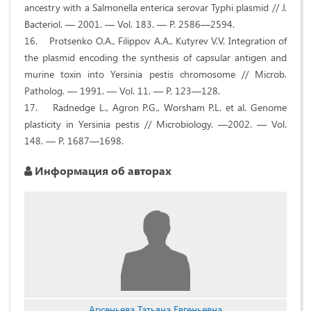
ancestry with a Salmonella enterica serovar Typhi plasmid // J.
Bacteriol. — 2001. — Vol. 183. — P. 2586—2594.
16. Protsenko O.A., Filippov A.A., Kutyrev V.V. Integration of
the plasmid encoding the synthesis of capsular antigen and
murine toxin into Yersinia pestis chromosome // Microb.
Patholog. — 1991. — Vol. 11. — P. 123—128.
17. Radnedge L., Agron P.G., Worsham P.L. et al. Genome
plasticity in Yersinia pestis // Microbiology. —2002. — Vol.
148. — P. 1687—1698.
Информация об авторах
Арсеньева Татьяна Евгеньевна