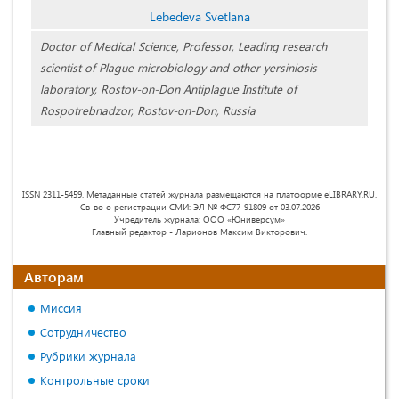
Lebedeva Svetlana
Doctor of Medical Science, Professor, Leading research
scientist of Plague microbiology and other yersiniosis
laboratory, Rostov-on-Don Antiplague Institute of
Rospotrebnadzor, Rostov-on-Don, Russia
ISSN 2311-5459. Метаданные статей журнала размещаются на платформе eLIBRARY.RU.
Св-во о регистрации СМИ: ЭЛ № ФС77-91809 от 03.07.2026
Учредитель журнала: ООО «Юниверсум»
Главный редактор - Ларионов Максим Викторович.
Авторам
Миссия
Сотрудничество
Рубрики журнала
Контрольные сроки