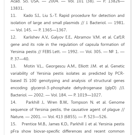
Acad. Sci. USA. — 2004. — Vol. 101 (38). — P. 13826—
13831.
11. Kado S.I., Liu S.-T. Rapid procedure for detection and
isolation of large and small plasmids // J. Bacteriol. — 1981.
— Vol. 145. — P. 1365—1367.
12. Karlishev A.V., Galyov E.E., Abramov V.M. et al. Caf1R
gene and its role in the regulation of capsula formation of
Yersinia pestis // FEBS Lett. — 1992. — Vol. 305. — № 1. —
P. 37—40.
13. Motin V.L., Georgescu A.M., Elliott J.M. et al. Genetic
variability of Yersinia pestis isolates as predicted by PCR-
based IS 100 genotyping and analysis of structural genes
encoding glycerol-3-phosphate dehydrogenase (glpD) //J.
Bacteriol. — 2002. — Vol. 184. — P. 1019—1027.
14. Parkhill J., Wren B.W., Tompson N. et al. Genome
sequence of Yersinia pestis, the causative agent of plague //
Nature. — 2001. — Vol. 413 (6855). — P. 523—526.
15. Prentice M.B., James K.D., Parkhill J. et al. Yersinia pestis
pFra show biovar-specific differences and recent common