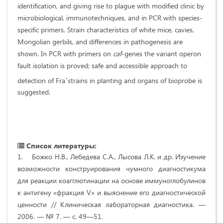
identification, and giving rise to plague with modified clinic by
microbiological, immunotechniques, and in PCR with species-
specific primers. Strain characteristics of white mice, cavies,
Mongolian gerbils, and differences in pathogenesis are
shown. In PCR with primers on
caf
-genes the variant operon
fault isolation is proved; safe and accessible approach to
-
detection of Fra
strains in planting and organs of bioprobe is
suggested.
Список литературы:
1. Божко Н.В., Лебедева С.А., Лысова Л.К. и др. Изучение
возможности конструирования чумного диагностикума
для реакции коагглютинации на основе иммуноглобулинов
к антигену «фракция V» и выяснение его диагностической
ценности // Клиническая лабораторная диагностика. —
2006. — № 7. — с. 49—51.