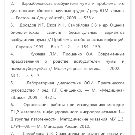
2. Вариабельность возбудителя чумы и проблемы его
диагностики: сборник научных трудов / ред. Ю.М. Ломов.
— Ростов-на-Дону: «Антей», 2009. — 533 с.
3. Дроздов И.Г., Ежов И.Н., Самойлова С.В. и др. Оценка
биологических свойств бескапсульных вариантов
возбудителя чумы // Проблемы особо опасных инфекций.
— Саратов, 1993. — Вып. 1—2. — с. 154—159.
4. Куклева Л.М., Проценко О.А. Современные
представления о родстве возбудителей чумы и
псевдотуберкулёза // Молекулярная генетика. — 2002.—
№ 1. — с. 3—7.
5. Лабораторная диагностика ООИ. Практическое
руководство / ред. Г.Г. Онищенко. — М.: «Медицина»
«Шико»; 2009. — 472 с.
6. Организация работы при исследованиях методом
ПЦР материала, инфицированного микроорганизмами I—
II группы патогенности. Методические указания МУ 1.3.
1794—09. — М.: Минздрав России, 2010.
7. Самойлова Л.В. Сравнительное изучение развития