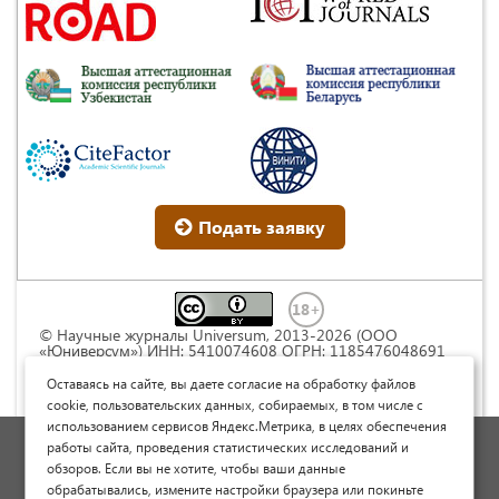
Подать заявку
© Научные журналы Universum, 2013-2026 (ООО
«Юниверсум») ИНН: 5410074608 ОГРН: 1185476048691
Это произведение доступно по
лицензии Creative
Commons « Attribution» («Атрибуция») 4.0
Оставаясь на сайте, вы даете согласие на обработку файлов
Непортированная
.
cookie, пользовательских данных, собираемых, в том числе с
использованием сервисов Яндекс.Метрика, в целях обеспечения
Политика обработки персональных данных
работы сайта, проведения статистических исследований и
обзоров. Если вы не хотите, чтобы ваши данные
Договор оферты
обрабатывались, измените настройки браузера или покиньте