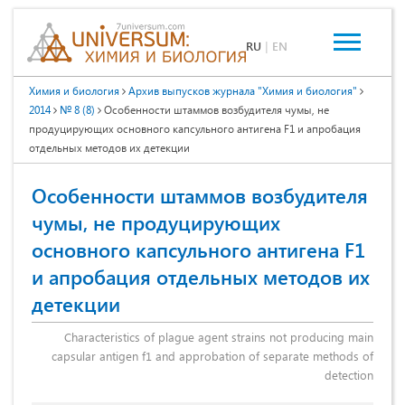
RU
|
EN
Химия и биология
Архив выпусков журнала "Химия и биология"
2014
№ 8 (8)
Особенности штаммов возбудителя чумы, не
продуцирующих основного капсульного антигена F1 и апробация
отдельных методов их детекции
Особенности штаммов возбудителя
чумы, не продуцирующих
основного капсульного антигена F1
и апробация отдельных методов их
детекции
Characteristics of plague agent strains not producing main
capsular antigen f1 and approbation of separate methods of
detection