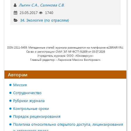
Лыгин С.А.
Саликова С.В.
23.05.2017
1740
34. Экология (по отраслям)
ISSN 2311-5459. Метаданные статей журнала размещаются на платформе eLIBRARY.RU.
Св-во о регистрации СМИ: ЭЛ № ФС77-91809 от 03.07.2026
Учредитель журнала: ООО «Юниверсум»
Главный редактор - Ларионов Максим Викторович.
Авторам
Миссия
Сотрудничество
Рубрики журнала
Контрольные сроки
Порядок рецензирования
Политика относительно открытого доступа, лицензирования
и авторского права