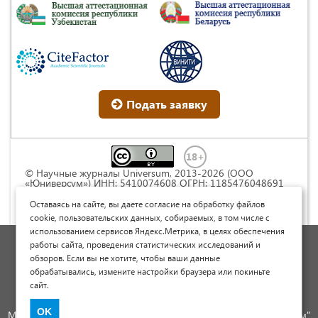
Подать заявку
© Научные журналы Universum, 2013-2026 (ООО
«Юниверсум») ИНН: 5410074608 ОГРН: 1185476048691
Это произведение доступно по
лицензии Creative
Commons « Attribution» («Атрибуция») 4.0
Оставаясь на сайте, вы даете согласие на обработку файлов
Непортированная
.
cookie, пользовательских данных, собираемых, в том числе с
использованием сервисов Яндекс.Метрика, в целях обеспечения
Политика обработки персональных данных
работы сайта, проведения статистических исследований и
обзоров. Если вы не хотите, чтобы ваши данные
Договор оферты
обрабатывались, измените настройки браузера или покиньте
Опубликовать научную статью
сайт.
Сайт научных статей и публикаций
OK
Международный научно-исследовательский журнал "Юниверсум"