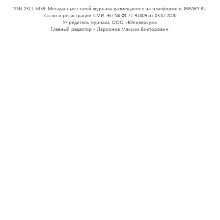
ISSN 2311-5459. Метаданные статей журнала размещаются на платформе eLIBRARY.RU.
Св-во о регистрации СМИ: ЭЛ № ФС77-91809 от 03.07.2026
Учредитель журнала: ООО «Юниверсум»
Главный редактор - Ларионов Максим Викторович.