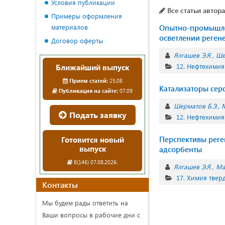
Условия публикации
Все статьи автора
Примеры оформления
материалов
Опытно-промышлен
осветлении реген
Договор оферты
Ялгашев Э.Я.
Ше
12. Нефтехимия
Ближайший выпуск
Прием статей:
25.08
Катализаторы сер
Публикация на сайте:
07.09
Шерматов Б.Э.
Подать заявку
12. Нефтехимия
Перспективы реге
Готовится новый
выпуск
адсорбенты
8(146) 07.08.2026.
Ялгашев Э.Я.
Ма
17. Химия твер
Контакты
Мы будем рады ответить на
Ваши вопросы в рабочие дни с