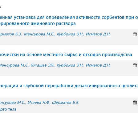
:
ная установка для определения активности сорбентов при о
ерированного аминового раствора
рматов Б.Э.
Мансурова М.С.
Курбонов Э.Н.
Исматов Д.Н.
оочистки на основе местного сырья и отходов производства
Мансурова М.С.
Ялгашев Э.Я.
Курбонов Э.Н.
Исматов Д.Н.
нерации и глубокой переработки дезактивированного цеолита
нсурова М.С.
Исаева Н.Ф.
Шерматов Б.Э.
дого тела