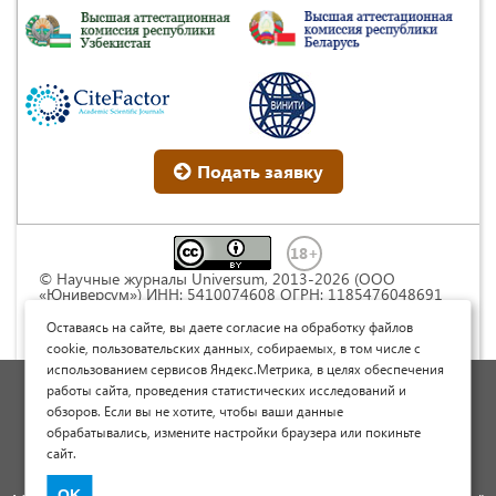
Подать заявку
© Научные журналы Universum, 2013-2026 (ООО
«Юниверсум») ИНН: 5410074608 ОГРН: 1185476048691
Это произведение доступно по
лицензии Creative
Commons « Attribution» («Атрибуция») 4.0
Оставаясь на сайте, вы даете согласие на обработку файлов
Непортированная
.
cookie, пользовательских данных, собираемых, в том числе с
использованием сервисов Яндекс.Метрика, в целях обеспечения
Политика обработки персональных данных
работы сайта, проведения статистических исследований и
обзоров. Если вы не хотите, чтобы ваши данные
Договор оферты
обрабатывались, измените настройки браузера или покиньте
Опубликовать научную статью
сайт.
Сайт научных статей и публикаций
OK