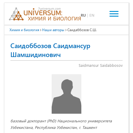
RU
|
EN
Химия и биология
Наши авторы
Саидаббозов С.Ш.
Саидоббозов Саидмансур
Шамшидинович
Saidmansur Saidabbosov
базовый докторант (PhD) Национального университета
Узбекистана, Республика Узбекистан, г. Ташкент