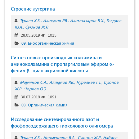
Строение лутергина
Тураев Х.Х.
Аликулов Р.В.
Алимназаров Б.Х.
Гелдиев
Ю.А.
Суюнов Ж.Р.
28.05.2019
1015
09. Биоорганическая химия
Синтез новых производных колхамина и
аминоколхамина с пропаргиловым эфиром α-
фенил-β -циан акриловой кислоты
Маулянов С.А.
Аликулов Р.В.
Нуралиев Г.Т.
Суюнов
Ж.Р.
Чориев О.Э.
30.07.2019
1091
03. Органическая химия
Исследование синтезированного азот и
фосфорсодержащего тиоколового олигомера
Тураев Х.Х.
Нормуродов Б.А.
Суюнов Ж.Р.
Набиев