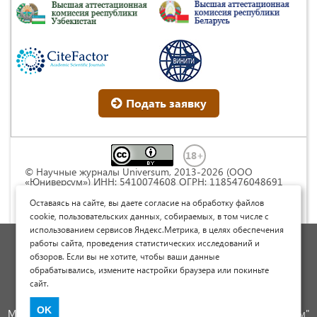
Подать заявку
© Научные журналы Universum, 2013-2026 (ООО
«Юниверсум») ИНН: 5410074608 ОГРН: 1185476048691
Это произведение доступно по
лицензии Creative
Commons « Attribution» («Атрибуция») 4.0
Оставаясь на сайте, вы даете согласие на обработку файлов
Непортированная
.
cookie, пользовательских данных, собираемых, в том числе с
использованием сервисов Яндекс.Метрика, в целях обеспечения
Политика обработки персональных данных
работы сайта, проведения статистических исследований и
обзоров. Если вы не хотите, чтобы ваши данные
Договор оферты
обрабатывались, измените настройки браузера или покиньте
Опубликовать научную статью
сайт.
Сайт научных статей и публикаций
OK
Международный научно-исследовательский журнал "Юниверсум"