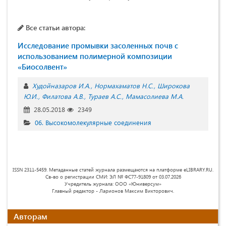
Все статьи автора:
Исследование промывки засоленных почв с
использованием полимерной композиции
«Биосолвент»
Худойназаров И.А.
Нормахаматов Н.С.
Широкова
Ю.И.
Филатова А.В.
Тураев А.С.
Мамасолиева М.А.
28.05.2018
2349
06. Высокомолекулярные соединения
ISSN 2311-5459. Метаданные статей журнала размещаются на платформе eLIBRARY.RU.
Св-во о регистрации СМИ: ЭЛ № ФС77-91809 от 03.07.2026
Учредитель журнала: ООО «Юниверсум»
Главный редактор - Ларионов Максим Викторович.
Авторам