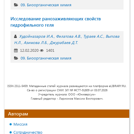
09. Биоорганическая химия
Исследование ранозаживляющих свойств
гидрофильного геля
Худойназаров И.А.
Филатова А.В.
Тураев А.С.
Выпова
Н.Л.
Азимова Л.Б.
Джурабаев Д.Т.
12.02.2020
1401
09. Биоорганическая химия
ISSN 2311-5459. Метаданные статей журнала размещаются на платформе eLIBRARY.RU.
Св-во о регистрации СМИ: ЭЛ № ФС77-91809 от 03.07.2026
Учредитель журнала: ООО «Юниверсум»
Главный редактор - Ларионов Максим Викторович.
Авторам
Миссия
Сотрудничество