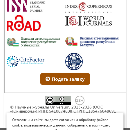
Подать заявку
© Научные журналы Universum, 2013-2026 (ООО
«Юниверсум») ИНН: 5410074608 ОГРН: 1185476048691
Это произведение доступно по
лицензии Creative
Commons « Attribution» («Атрибуция») 4.0
Оставаясь на сайте, вы даете согласие на обработку файлов
Непортированная
.
cookie, пользовательских данных, собираемых, в том числе с