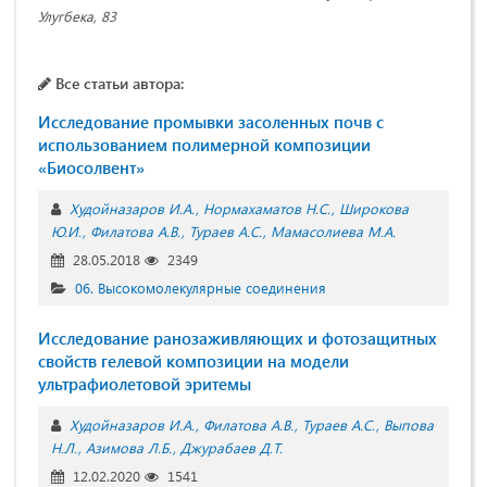
Улугбека, 83
Все статьи автора:
Исследование промывки засоленных почв с
использованием полимерной композиции
«Биосолвент»
Худойназаров И.А.
Нормахаматов Н.С.
Широкова
Ю.И.
Филатова А.В.
Тураев А.С.
Мамасолиева М.А.
28.05.2018
2349
06. Высокомолекулярные соединения
Исследование ранозаживляющих и фотозащитных
свойств гелевой композиции на модели
ультрафиолетовой эритемы
Худойназаров И.А.
Филатова А.В.
Тураев А.С.
Выпова
Н.Л.
Азимова Л.Б.
Джурабаев Д.Т.
12.02.2020
1541