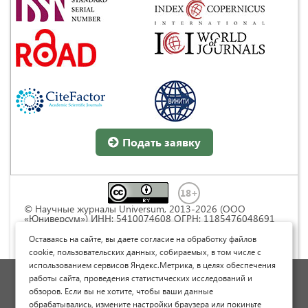
Подать заявку
© Научные журналы Universum, 2013-2026 (ООО
«Юниверсум») ИНН: 5410074608 ОГРН: 1185476048691
Это произведение доступно по
лицензии Creative
Commons « Attribution» («Атрибуция») 4.0
Оставаясь на сайте, вы даете согласие на обработку файлов
Непортированная
.
cookie, пользовательских данных, собираемых, в том числе с
использованием сервисов Яндекс.Метрика, в целях обеспечения
Политика обработки персональных данных
работы сайта, проведения статистических исследований и
обзоров. Если вы не хотите, чтобы ваши данные
Договор оферты
обрабатывались, измените настройки браузера или покиньте