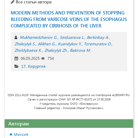
Все статьи автора:
MODERN METHODS AND PREVENTION OF STOPPING
BLEEDING FROM VARICOSE VEINS OF THE ESOPHAGUS
COMPLICATED BY CIRRHOSIS OF THE LIVER
Mukhamedzhanov G.
Seiduanova L.
Berkinbay A.
Zhaksylyk S.
Alikhan G.
Kuandykov Y.
Toremuratov D.
Zholdybaeva K.
Zhaksylyk Zh.
Bakirova M.
06.05.2025
754
17. Хирургия
ISSN 2311-6129. Метаданные статей журнала размещаются на платформе eLIBRARY.RU.
Св-во о регистрации СМИ: ЭЛ № ФС77-91572 от 27.05.2026
Учредитель журнала: ООО «Юниверсум»
Главный редактор - Конорев Марат Русланович.
Авторам
Миссия