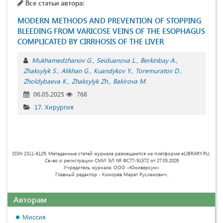
Все статьи автора:
MODERN METHODS AND PREVENTION OF STOPPING
BLEEDING FROM VARICOSE VEINS OF THE ESOPHAGUS
COMPLICATED BY CIRRHOSIS OF THE LIVER
Mukhamedzhanov G.
Seiduanova L.
Berkinbay A.
Zhaksylyk S.
Alikhan G.
Kuandykov Y.
Toremuratov D.
Zholdybaeva K.
Zhaksylyk Zh.
Bakirova M.
06.05.2025
768
17. Хирургия
ISSN 2311-6129. Метаданные статей журнала размещаются на платформе eLIBRARY.RU.
Св-во о регистрации СМИ: ЭЛ № ФС77-91572 от 27.05.2026
Учредитель журнала: ООО «Юниверсум»
Главный редактор - Конорев Марат Русланович.
Авторам
Миссия