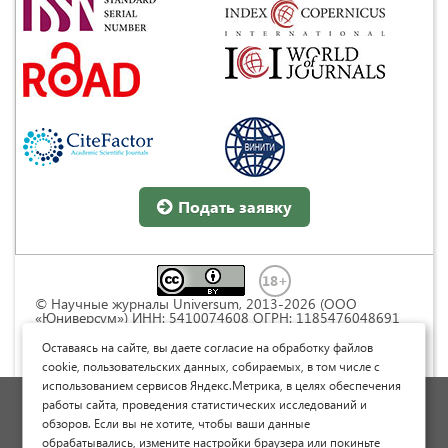
Подать заявку
© Научные журналы Universum, 2013-2026 (ООО
«Юниверсум») ИНН: 5410074608 ОГРН: 1185476048691
Это произведение доступно по
лицензии Creative
Commons « Attribution» («Атрибуция») 4.0
Оставаясь на сайте, вы даете согласие на обработку файлов
Непортированная
.
cookie, пользовательских данных, собираемых, в том числе с
использованием сервисов Яндекс.Метрика, в целях обеспечения
Политика обработки персональных данных
работы сайта, проведения статистических исследований и
обзоров. Если вы не хотите, чтобы ваши данные
Договор оферты
обрабатывались, измените настройки браузера или покиньте