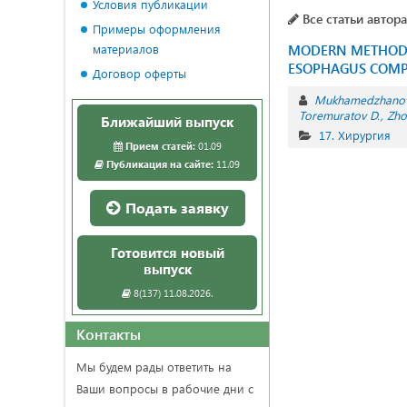
Условия публикации
Все статьи автора
Примеры оформления
материалов
MODERN METHODS 
ESOPHAGUS COMPLI
Договор оферты
Mukhamedzhanov
Toremuratov D.
Zho
Ближайший выпуск
17. Хирургия
Прием статей:
01.09
Публикация на сайте:
11.09
Подать заявку
Готовится новый
выпуск
8(137) 11.08.2026.
Контакты
Мы будем рады ответить на
Ваши вопросы в рабочие дни с