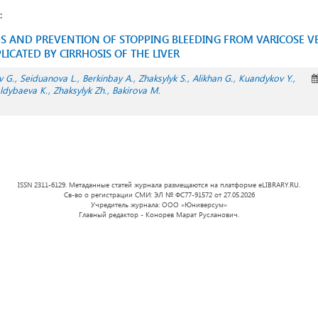
:
AND PREVENTION OF STOPPING BLEEDING FROM VARICOSE VE
CATED BY CIRRHOSIS OF THE LIVER
 G.
Seiduanova L.
Berkinbay A.
Zhaksylyk S.
Alikhan G.
Kuandykov Y.
ldybaeva K.
Zhaksylyk Zh.
Bakirova M.
ISSN 2311-6129. Метаданные статей журнала размещаются на платформе eLIBRARY.RU.
Св-во о регистрации СМИ: ЭЛ № ФС77-91572 от 27.05.2026
Учредитель журнала: ООО «Юниверсум»
Главный редактор - Конорев Марат Русланович.