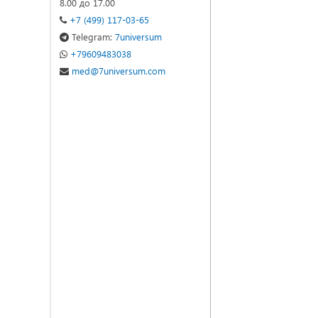
8.00 до 17.00
+7 (499) 117-03-65
Telegram:
7universum
+79609483038
med@7universum.com