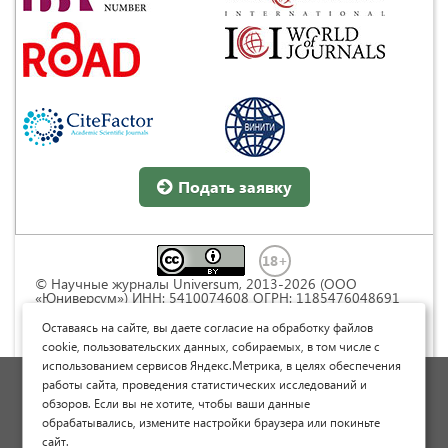
Подать заявку
© Научные журналы Universum, 2013-2026 (ООО
«Юниверсум») ИНН: 5410074608 ОГРН: 1185476048691
Это произведение доступно по
лицензии Creative
Commons « Attribution» («Атрибуция») 4.0
Оставаясь на сайте, вы даете согласие на обработку файлов
Непортированная
.
cookie, пользовательских данных, собираемых, в том числе с
использованием сервисов Яндекс.Метрика, в целях обеспечения
Политика обработки персональных данных
работы сайта, проведения статистических исследований и
обзоров. Если вы не хотите, чтобы ваши данные
Договор оферты
обрабатывались, измените настройки браузера или покиньте
Опубликовать научную статью
сайт.