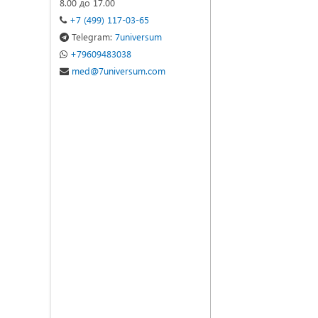
8.00 до 17.00
+7 (499) 117-03-65
Telegram:
7universum
+79609483038
med@7universum.com