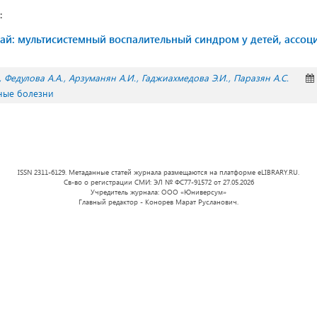
:
ай: мультисистемный воспалительный синдром у детей, ассоц
Федулова А.А.
Арзуманян А.И.
Гаджиахмедова Э.И.
Паразян А.С.
ные болезни
ISSN 2311-6129. Метаданные статей журнала размещаются на платформе eLIBRARY.RU.
Св-во о регистрации СМИ: ЭЛ № ФС77-91572 от 27.05.2026
Учредитель журнала: ООО «Юниверсум»
Главный редактор - Конорев Марат Русланович.