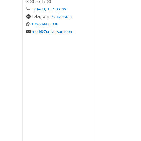
8.00 до 17.00
+7 (499) 117-03-65
Telegram:
7universum
+79609483038
med@7universum.com