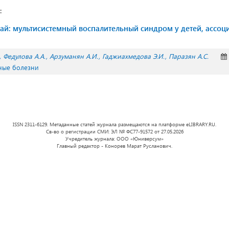
:
ай: мультисистемный воспалительный синдром у детей, ассоц
Федулова А.А.
Арзуманян А.И.
Гаджиахмедова Э.И.
Паразян А.С.
ные болезни
ISSN 2311-6129. Метаданные статей журнала размещаются на платформе eLIBRARY.RU.
Св-во о регистрации СМИ: ЭЛ № ФС77-91572 от 27.05.2026
Учредитель журнала: ООО «Юниверсум»
Главный редактор - Конорев Марат Русланович.