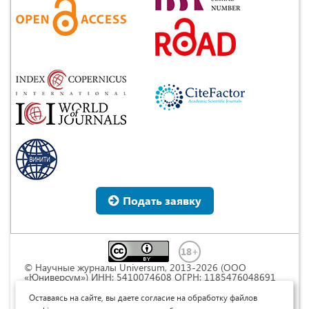
Подать заявку
© Научные журналы Universum, 2013-2026 (ООО
«Юниверсум») ИНН: 5410074608 ОГРН: 1185476048691
Это произведение доступно по
лицензии Creative
Commons « Attribution» («Атрибуция») 4.0
Оставаясь на сайте, вы даете согласие на обработку файлов
Непортированная
.