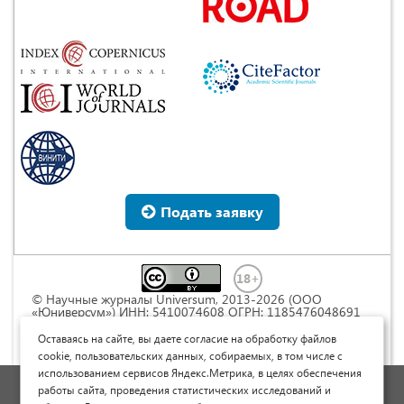
Подать заявку
© Научные журналы Universum, 2013-2026 (ООО
«Юниверсум») ИНН: 5410074608 ОГРН: 1185476048691
Это произведение доступно по
лицензии Creative
Commons « Attribution» («Атрибуция») 4.0
Оставаясь на сайте, вы даете согласие на обработку файлов
Непортированная
.
cookie, пользовательских данных, собираемых, в том числе с
использованием сервисов Яндекс.Метрика, в целях обеспечения
Политика обработки персональных данных
работы сайта, проведения статистических исследований и