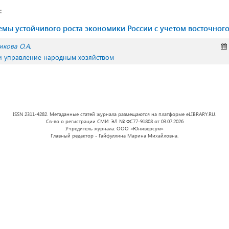
:
мы устойчивого роста экономики России с учетом восточного
икова О.А.
 и управление народным хозяйством
ISSN 2311-4282. Метаданные статей журнала размещаются на платформе eLIBRARY.RU.
Св-во о регистрации СМИ: ЭЛ № ФС77-91808 от 03.07.2026
Учредитель журнала: ООО «Юниверсум»
Главный редактор - Гайфуллина Марина Михайловна.