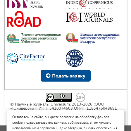
Подать заявку
© Научные журналы Universum, 2013-2026 (ООО
«Юниверсум») ИНН: 5410074608 ОГРН: 1185476048691
Это произведение доступно по
лицензии Creative
Commons « Attribution» («Атрибуция») 4.0
Оставаясь на сайте, вы даете согласие на обработку файлов
Непортированная
.
cookie, пользовательских данных, собираемых, в том числе с
использованием сервисов Яндекс.Метрика, в целях обеспечения