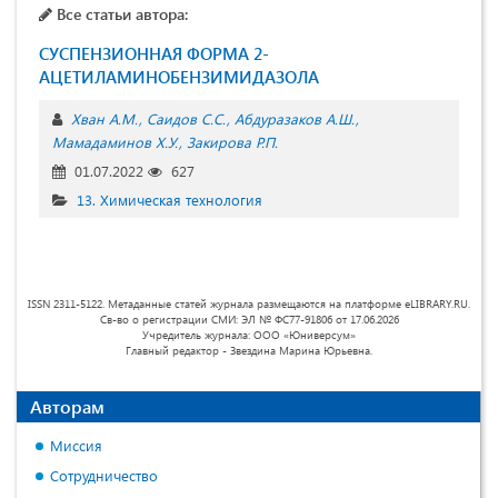
Все статьи автора:
СУСПЕНЗИОННАЯ ФОРМА 2-
АЦЕТИЛАМИНОБЕНЗИМИДАЗОЛА
Хван А.М.
Саидов С.С.
Абдуразаков А.Ш.
Мамадаминов Х.У.
Закирова Р.П.
01.07.2022
627
13. Химическая технология
ISSN 2311-5122. Метаданные статей журнала размещаются на платформе eLIBRARY.RU.
Св-во о регистрации СМИ: ЭЛ № ФС77-91806 от 17.06.2026
Учредитель журнала: ООО «Юниверсум»
Главный редактор - Звездина Марина Юрьевна.
Авторам
Миссия
Сотрудничество