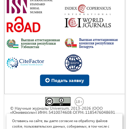
Подать заявку
© Научные журналы Universum, 2013-2026 (ООО
«Юниверсум») ИНН: 5410074608 ОГРН: 1185476048691
Это произведение доступно по
лицензии Creative
Commons « Attribution» («Атрибуция») 4.0
Оставаясь на сайте, вы даете согласие на обработку файлов
Непортированная
.
cookie, пользовательских данных, собираемых, в том числе с