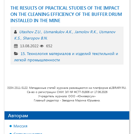
THE RESULTS OF PRACTICAL STUDIES OF THE IMPACT
ON THE CLEANING EFFICIENCY OF THE BUFFER DRUM
INSTALLED IN THE MINE
Utashov Z.U.
Usmankulov A.K.
Jamolov R.K.
Usmanov
K.S.
Sharopov B.N.
13.08.2022
652
15. Технология материалов и изделий текстильной и
легкой промышленности
ISSN 2311-5122. Метаданные статей журнала размещаются на платформе eLIBRARY.RU.
Св-во о регистрации СМИ: ЭЛ № ФС77-91806 от 17.06.2026
Учредитель журнала: ООО «Юниверсум»
Главный редактор - Звездина Марина Юрьевна.
Авторам
Миссия
Сотрудничество