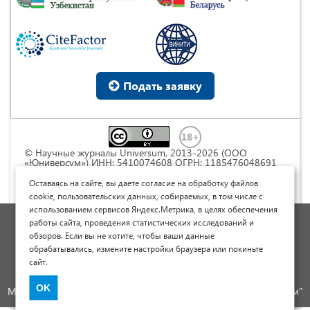
Подать заявку
© Научные журналы Universum, 2013-2026 (ООО
«Юниверсум») ИНН: 5410074608 ОГРН: 1185476048691
Это произведение доступно по
лицензии Creative
Commons « Attribution» («Атрибуция») 4.0
Оставаясь на сайте, вы даете согласие на обработку файлов
Непортированная
.
cookie, пользовательских данных, собираемых, в том числе с
использованием сервисов Яндекс.Метрика, в целях обеспечения
Политика обработки персональных данных
работы сайта, проведения статистических исследований и
обзоров. Если вы не хотите, чтобы ваши данные
Договор оферты
обрабатывались, измените настройки браузера или покиньте
Опубликовать научную статью
сайт.
Сайт научных статей и публикаций
OK
Международный научно-исследовательский журнал "Юниверсум"