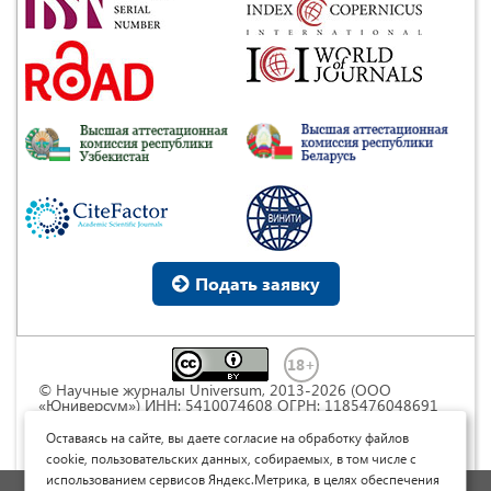
Подать заявку
© Научные журналы Universum, 2013-2026 (ООО
«Юниверсум») ИНН: 5410074608 ОГРН: 1185476048691
Это произведение доступно по
лицензии Creative
Commons « Attribution» («Атрибуция») 4.0
Оставаясь на сайте, вы даете согласие на обработку файлов
Непортированная
.
cookie, пользовательских данных, собираемых, в том числе с
использованием сервисов Яндекс.Метрика, в целях обеспечения