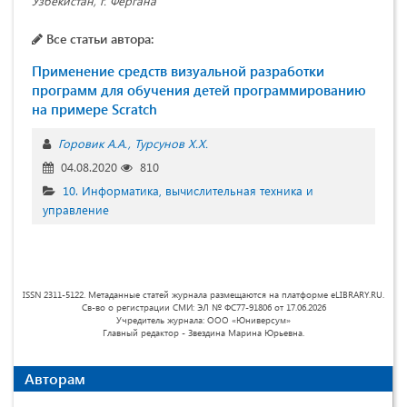
Узбекистан, г. Фергана
Все статьи автора:
Применение средств визуальной разработки
программ для обучения детей программированию
на примере Scratch
Горовик А.А.
Турсунов Х.Х.
04.08.2020
810
10. Информатика, вычислительная техника и
управление
ISSN 2311-5122. Метаданные статей журнала размещаются на платформе eLIBRARY.RU.
Св-во о регистрации СМИ: ЭЛ № ФС77-91806 от 17.06.2026
Учредитель журнала: ООО «Юниверсум»
Главный редактор - Звездина Марина Юрьевна.
Авторам