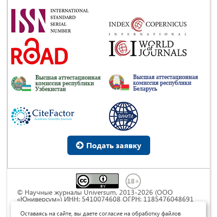
Подать заявку
© Научные журналы Universum, 2013-2026 (ООО
«Юниверсум») ИНН: 5410074608 ОГРН: 1185476048691
Это произведение доступно по
лицензии Creative
Commons « Attribution» («Атрибуция») 4.0
Оставаясь на сайте, вы даете согласие на обработку файлов