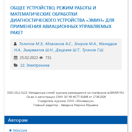
ОБЩЕЕ УСТРОЙСТВО, РЕЖИМ РАБОТЫ И
МАТЕМАТИЧЕСКИЕ ОБРАБОТКИ
ДИАГНОСТИЧЕСКОГО УСТРОЙСТВА «ЭМИН» ДЛЯ
ПРИМЕНЕНИЯ АВИАЦИОННЫХ УПРАВЛЯЕМЫХ
РАКЕТ
Толипов М.Э.
Мовланов А.С.
Зоиров М.А.
Махмудов
Н.А.
Эшкувватов Ш.Н.
Джураев Ш.Т.
Туганов Г.Ш.
25.02.2022
731
22. Электроника
ISSN 2311-5122. Метаданные статей журнала размещаются на платформе eLIBRARY.RU.
Св-во о регистрации СМИ: ЭЛ № ФС77-91806 от 17.06.2026
Учредитель журнала: ООО «Юниверсум»
Главный редактор - Звездина Марина Юрьевна.
Авторам
Миссия