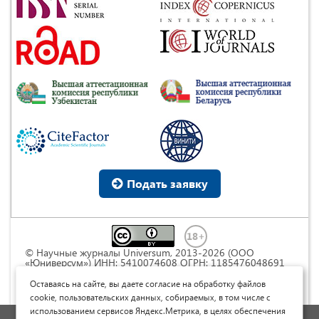
Подать заявку
© Научные журналы Universum, 2013-2026 (ООО
«Юниверсум») ИНН: 5410074608 ОГРН: 1185476048691
Это произведение доступно по
лицензии Creative
Commons « Attribution» («Атрибуция») 4.0
Оставаясь на сайте, вы даете согласие на обработку файлов
Непортированная
.
cookie, пользовательских данных, собираемых, в том числе с
использованием сервисов Яндекс.Метрика, в целях обеспечения