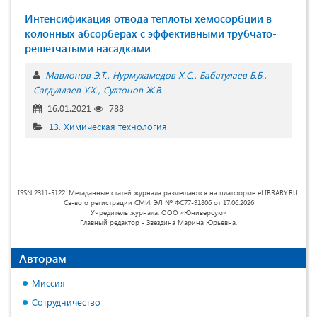
Интенсификация отвода теплоты хемосорбции в
колонных абсорберах с эффективными трубчато-
решетчатыми насадками
Мавлонов Э.Т.
Нурмухамедов Х.С.
Бабатулаев Б.Б.
Сагдуллаев У.Х.
Султонов Ж.В.
16.01.2021
788
13. Химическая технология
ISSN 2311-5122. Метаданные статей журнала размещаются на платформе eLIBRARY.RU.
Св-во о регистрации СМИ: ЭЛ № ФС77-91806 от 17.06.2026
Учредитель журнала: ООО «Юниверсум»
Главный редактор - Звездина Марина Юрьевна.
Авторам
Миссия
Сотрудничество