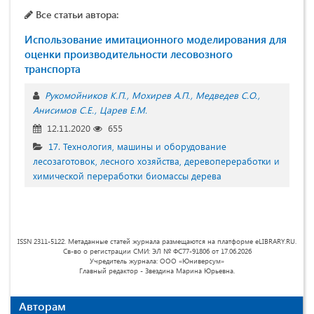
Все статьи автора:
Использование имитационного моделирования для
оценки производительности лесовозного
транспорта
Рукомойников К.П.
Мохирев А.П.
Медведев С.О.
Анисимов С.Е.
Царев Е.М.
12.11.2020
655
17. Технология, машины и оборудование
лесозаготовок, лесного хозяйства, деревопереработки и
химической переработки биомассы дерева
ISSN 2311-5122. Метаданные статей журнала размещаются на платформе eLIBRARY.RU.
Св-во о регистрации СМИ: ЭЛ № ФС77-91806 от 17.06.2026
Учредитель журнала: ООО «Юниверсум»
Главный редактор - Звездина Марина Юрьевна.
Авторам