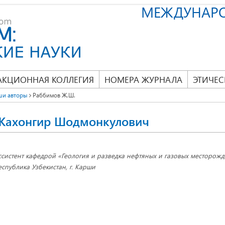
МЕЖДУНАР
АКЦИОННАЯ КОЛЛЕГИЯ
НОМЕРА ЖУРНАЛА
ЭТИЧЕС
ши авторы
Раббимов Ж.Ш.
Жахонгир Шодмонкулович
ссистент кафедрой «Геология и разведка нефтяных и газовых месторож
еспублика Узбекистан, г. Карши