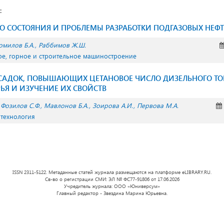
:
О СОСТОЯНИЯ И ПРОБЛЕМЫ РАЗРАБОТКИ ПОДГАЗОВЫХ НЕФ
омилов Б.А.
Раббимов Ж.Ш.
ое, горное и строительное машиностроение
САДОК, ПОВЫШАЮЩИХ ЦЕТАНОВОЕ ЧИСЛО ДИЗЕЛЬНОГО ТО
ЬЯ И ИЗУЧЕНИЕ ИХ СВОЙСТВ
Фозилов С.Ф.
Мавлонов Б.А.
Зоирова А.И.
Первова М.А.
 технология
ISSN 2311-5122. Метаданные статей журнала размещаются на платформе eLIBRARY.RU.
Св-во о регистрации СМИ: ЭЛ № ФС77-91806 от 17.06.2026
Учредитель журнала: ООО «Юниверсум»
Главный редактор - Звездина Марина Юрьевна.